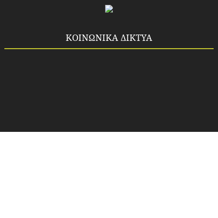
ΚΟΙΝΩΝΙΚΑ ΔΙΚΤΥΑ
Copyright ©
2026
Idea-fos.gr
All rights reserved.