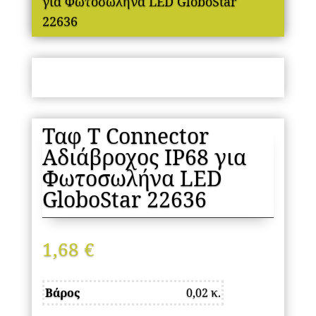
για Φωτοσωλήνα LED GloboStar
22636
Ταφ Τ Connector
Αδιάβροχος IP68 για
Φωτοσωλήνα LED
GloboStar 22636
1,68
€
Βάρος
0,02 κ.