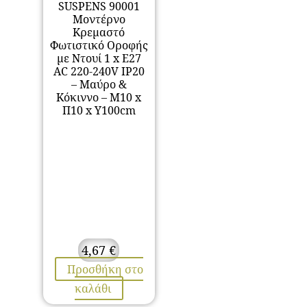
SUSPENS 90001
Μοντέρνο
Κρεμαστό
Φωτιστικό Οροφής
με Ντουί 1 x E27
AC 220-240V IP20
– Μαύρο &
Κόκιννο – Μ10 x
Π10 x Υ100cm
4,67
€
Προσθήκη στο
καλάθι