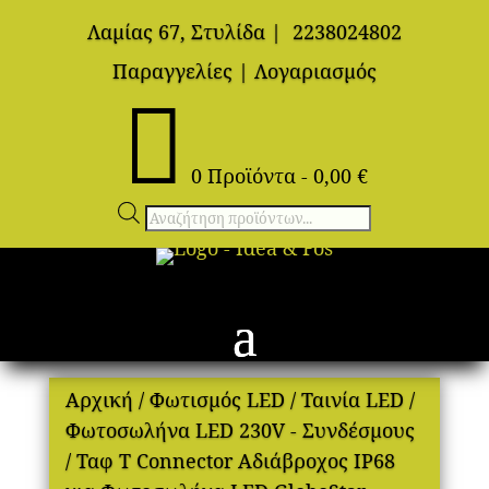
Λαμίας 67, Στυλίδα
|
2238024802
Παραγγελίες
|
Λογαριασμός

0 Προϊόντα
-
0,00
€
Αναζήτηση
προϊόντων
Αρχική
/
Φωτισμός LED
/
Ταινία LED
/
Φωτοσωλήνα LED 230V - Συνδέσμους
/ Ταφ Τ Connector Αδιάβροχος IP68