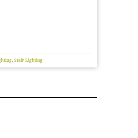
ghting
,
Stair Lighting