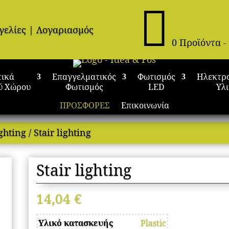

γελίες
|
Λογαριασμός
0 Προϊόντα
-
τικά
Επαγγελματικός
Φωτισμός
Ηλεκτρ
ύ Χώρου
Φωτισμός
LED
Υλ
ΠΡΟΣΦΟΡΕΣ
Επικοινωνία
ighting
/ Stair lighting
Stair lighting
14,04
€
Υλικό κατασκευής
Plastic