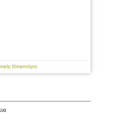
ροφής Πλαφονιέρες
κια