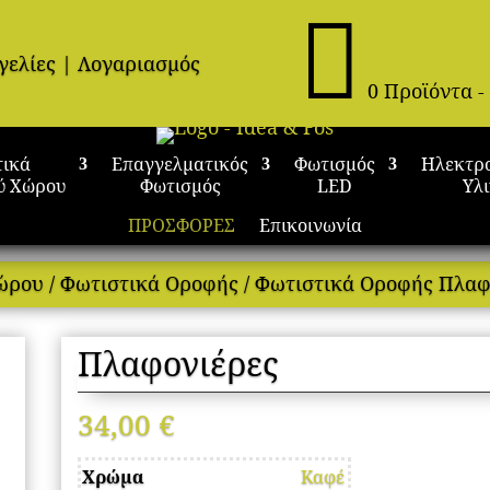

γελίες
|
Λογαριασμός
0 Προϊόντα
-
τικά
Επαγγελματικός
Φωτισμός
Ηλεκτρ
ύ Χώρου
Φωτισμός
LED
Υλ
ΠΡΟΣΦΟΡΕΣ
Επικοινωνία
Χώρου
/
Φωτιστικά Οροφής
/
Φωτιστικά Οροφής Πλαφ
Πλαφονιέρες
34,00
€
Χρώμα
Καφέ