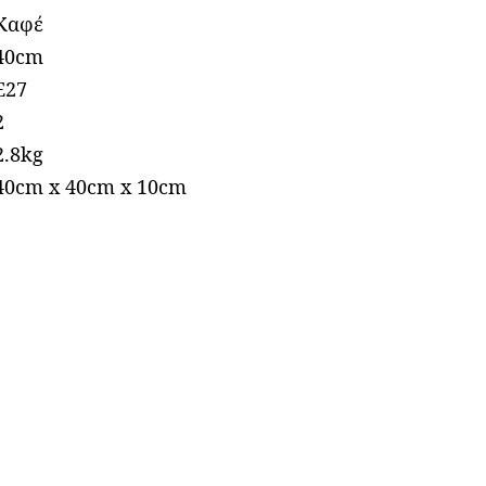
Καφέ
40cm
Ε27
2
2.8kg
40cm x 40cm x 10cm