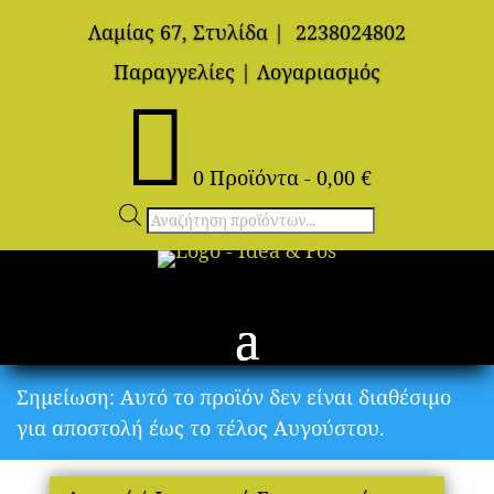
Λαμίας 67, Στυλίδα
|
2238024802
Παραγγελίες
|
Λογαριασμός

0 Προϊόντα
-
0,00
€
Αναζήτηση
προϊόντων
Σημείωση: Αυτό το προϊόν δεν είναι διαθέσιμο
για αποστολή έως το τέλος Αυγούστου.