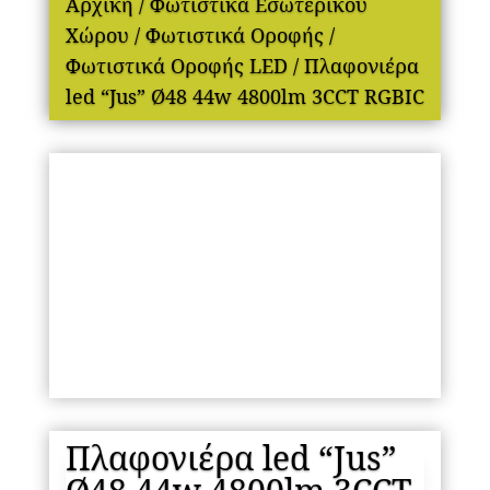
Αρχική
/
Φωτιστικά Εσωτερικού
Χώρου
/
Φωτιστικά Οροφής
/
Φωτιστικά Οροφής LED
/ Πλαφονιέρα
led “Jus” Ø48 44w 4800lm 3CCT RGBIC
Πλαφονιέρα led “Jus”