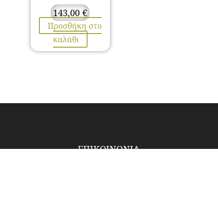
143,00
€
Προσθήκη στο
καλάθι
ΕΠΙΚΟΙΝΩΝΙΑ
Λαμίας 67, Στυλίδα, TK. 35300
Τηλ. 2238024802
Email.
idea_fos1@yahoo.gr