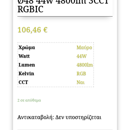
Ø48 44w 4800lm 3CCT
RGBIC
106,46
€
Χρώμα
Μαύρο
Watt
44W
Lumen
4800lm
Kelvin
RGB
CCT
Ναι
2 σε απόθεμα
Αντικαταβολή: Δεν υποστηρίζεται