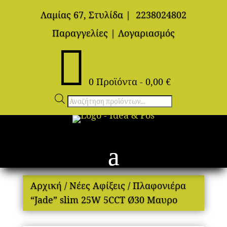
Λαμίας 67, Στυλίδα
|
2238024802
Παραγγελίες
|
Λογαριασμός

0 Προϊόντα
-
0,00
€
Αναζήτηση
προϊόντων
Αρχική
/
Νέες Αφίξεις
/ Πλαφονιέρα
“Jade” slim 25W 5CCT Ø30 Μαυρο