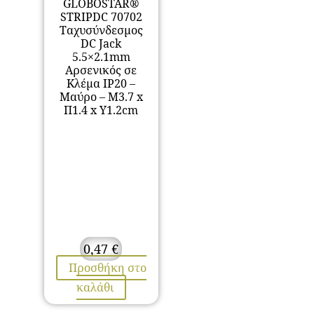
GLOBOSTAR®
STRIPDC 70702
Ταχυσύνδεσμος
DC Jack
5.5×2.1mm
Αρσενικός σε
Κλέμα IP20 –
Μαύρο – Μ3.7 x
Π1.4 x Υ1.2cm
0,47
€
Προσθήκη στο
καλάθι