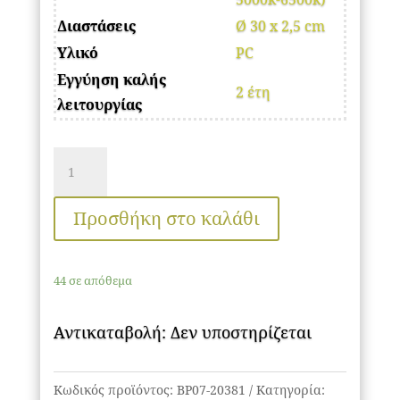
Διαστάσεις
Ø 30 x 2,5 cm
Υλικό
PC
Εγγύηση καλής
2 έτη
λειτουργίας
Πλαφονιέρα
"Jade"
slim
Προσθήκη στο καλάθι
25W
5CCT
44 σε απόθεμα
Ø30
Μαυρο
Αντικαταβολή: Δεν υποστηρίζεται
ποσότητα
Κωδικός προϊόντος:
BP07-20381
Κατηγορία: