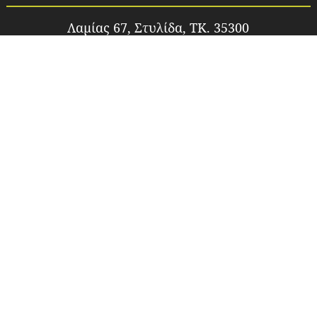
Λαμίας 67, Στυλίδα, TK. 35300
Τηλ. 2238024802
Email.
idea_fos1@yahoo.gr
Site.
www.idea-fos.gr
ΑΦΜ. 047808330
ΑΡΙΘΜΟΣ ΓΕΜΗ:22426854000
Υπεύθυνη Επικοινωνίας:
Πέτρο Κωνσταντίνα
ΠΡΟΪΌΝΤΑ
Φωτιστικά Εσωτερικού Χώρου
Φωτιστικά Εξωτερικού Χώρου
Επαγγελματικός Φωτισμός