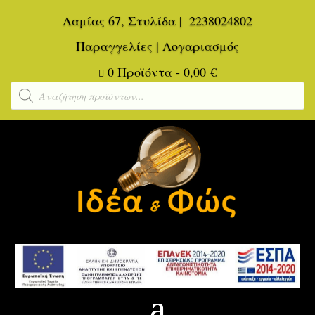
Λαμίας 67, Στυλίδα
|
2238024802
Παραγγελίες
|
Λογαριασμός
0 Προϊόντα
-
0,00
€

Αναζήτηση
προϊόντων