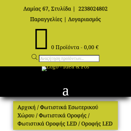
Λαμίας 67, Στυλίδα
|
2238024802
Παραγγελίες
|
Λογαριασμός

0 Προϊόντα
-
0,00
€
Αναζήτηση
προϊόντων
Αρχική
/
Φωτιστικά Εσωτερικού
Χώρου
/
Φωτιστικά Οροφής
/
Φωτιστικά Οροφής LED
/ Οροφής LED