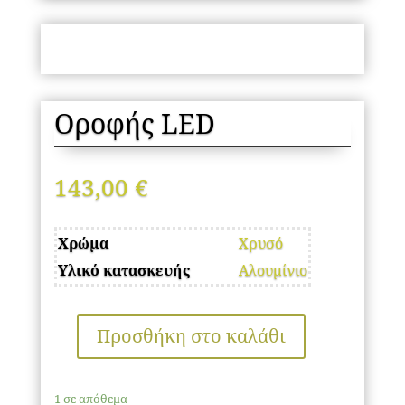
Οροφής LED
143,00
€
Χρώμα
Χρυσό
Υλικό κατασκευής
Αλουμίνιο
Προσθήκη στο καλάθι
Οροφής
LED
ποσότητα
1 σε απόθεμα