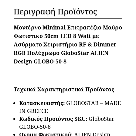
RGB
Περιγραφή Προϊόντος
Πολύχρωμο
GloboStar
Μοντέρνο Minimal Επιτραπέζιο Μαύρο
ALIEN
Φωτιστικό 50cm LED 8 Watt με
Design
Ασύρματο Χειριστήριο RF & Dimmer
GLOBO-
RGB Πολύχρωμο GloboStar ALIEN
50-
Design GLOBO-50-8
8
ποσότητα
Τεχνικά Χαρακτηριστικά Προϊόντος
Κατασκευαστής:
GLOBOSTAR – MADE
IN GREECE
Κωδικός Προϊόντος SKU:
GloboStar
GLOBO-50-8
Όνομα Φωτιστικού:
ALIEN Design