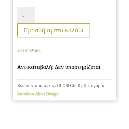
Μοντέρνο
Minimal
Επιτραπέζιο
Προσθήκη στο καλάθι
Μαύρο
Φωτιστικό
2 σε απόθεμα
50cm
LED
Αντικαταβολή: Δεν υποστηρίζεται
8
Watt
με
Κωδικός προϊόντος:
GLOBO-50-8
Κατηγορία:
Ασύρματο
Δαπέδου Alien Design
Χειριστήριο
RF
&
Dimmer