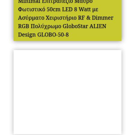
Minimal Επιτραπέζιο Μαύρο
Φωτιστικό 50cm LED 8 Watt με
Ασύρματο Χειριστήριο RF & Dimmer
RGB Πολύχρωμο GloboStar ALIEN
Design GLOBO-50-8