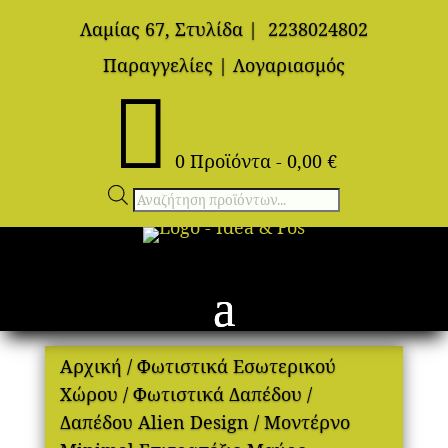
Λαμίας 67, Στυλίδα
|
2238024802
Παραγγελίες
|
Λογαριασμός

0 Προϊόντα
-
0,00
€
Αναζήτηση
προϊόντων
Αρχική
/
Φωτιστικά Εσωτερικού
Χώρου
/
Φωτιστικά Δαπέδου
/
Δαπέδου Alien Design
/ Μοντέρνο