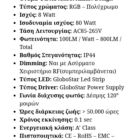
Τύπος χρώματος:
RGB – Πολύχρωμο
Ισχύς:
8 Watt
Ισοδυναμία ισχύος:
80 Watt
Τάση Λειτουργίας:
AC85-265V
Φωτεινότητα:
100LM / Watt – 800LM /
Total
Βαθμός Στεγανότητας:
IP44
Dimming:
Ναι με Ασύρματο
Χειριστήριο RF(συμπεριλαμβάνεται)
Τύπος LED:
GloboStar Led Strip
Τύπος Driver:
GloboStar Power Supply
Γωνία διάχυσης φωτός:
Δέσμης 120°
μοιρών
Ώρες διάρκειας ζωής:
> 50.000 ώρες
Χρόνος εκκίνησης:
0.1 sec
Ενεργειακή κλάση:
A’ Class
Πιστοποιητικά:
CE – RoHS – EMC –