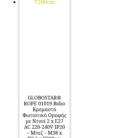
GLOBOSTAR®
ROPE 01019 Boho
Κρεμαστό
Φωτιστικό Οροφής
με Ντουί 2 x E27
AC 220-240V IP20
– Μπεζ – Μ38 x