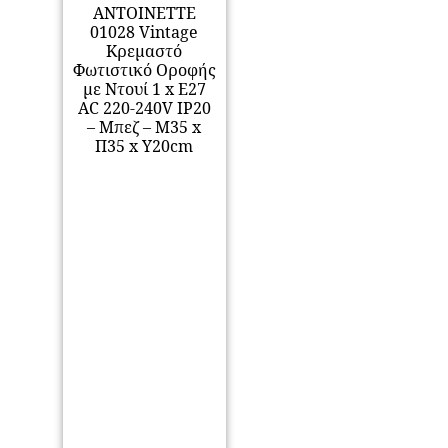
ANTOINETTE
01028 Vintage
Κρεμαστό
Φωτιστικό Οροφής
με Ντουί 1 x E27
AC 220-240V IP20
– Μπεζ – Μ35 x
Π35 x Υ20cm