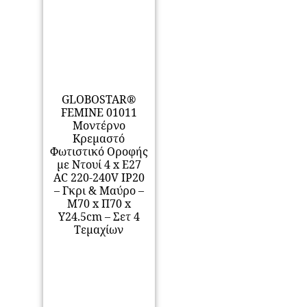
GLOBOSTAR®
FEMINE 01011
Μοντέρνο
Κρεμαστό
Φωτιστικό Οροφής
με Ντουί 4 x E27
AC 220-240V IP20
– Γκρι & Μαύρο –
Μ70 x Π70 x
Y24.5cm – Σετ 4
Τεμαχίων