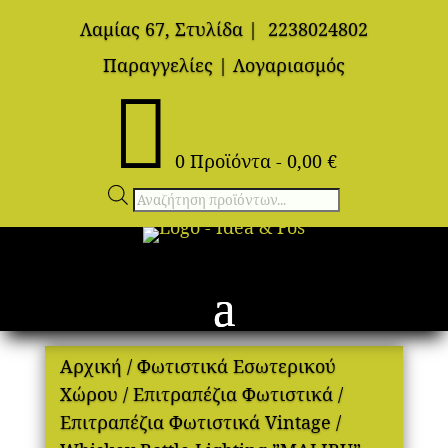
Λαμίας 67, Στυλίδα
|
2238024802
Παραγγελίες
|
Λογαριασμός

0 Προϊόντα
-
0,00
€
Αναζήτηση
προϊόντων
Αρχική
/
Φωτιστικά Εσωτερικού
Χώρου
/
Επιτραπέζια Φωτιστικά
/
Επιτραπέζια Φωτιστικά Vintage
/