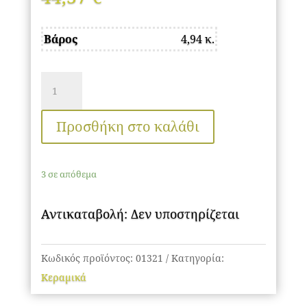
Βάρος
4,94 κ.
GLOBOSTAR®
TRIBECA
01321
Προσθήκη στο καλάθι
Μοντέρνο
Κρεμαστό
3 σε απόθεμα
Φωτιστικό
Οροφής
Αντικαταβολή: Δεν υποστηρίζεται
με
Ντουί
1
Κωδικός προϊόντος:
01321
Κατηγορία:
x
Κεραμικά
E27