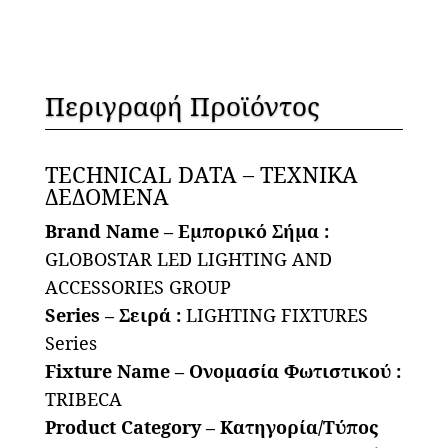
AC
220-
240V
IP20
Περιγραφή Προϊόντος
-
Γκρι
TECHNICAL DATA – ΤΕΧΝΙΚΑ
-
ΔΕΔΟΜΕΝΑ
Μ20
x
Brand Name – Εμπορικό Σήμα :
Π20
GLOBOSTAR LED LIGHTING AND
x
ACCESSORIES GROUP
Υ26cm
Series – Σειρά :
LIGHTING FIXTURES
ποσότητα
Series
Fixture Name – Ονομασία Φωτιστικού :
TRIBECA
Product Category – Κατηγορία/Τύπος