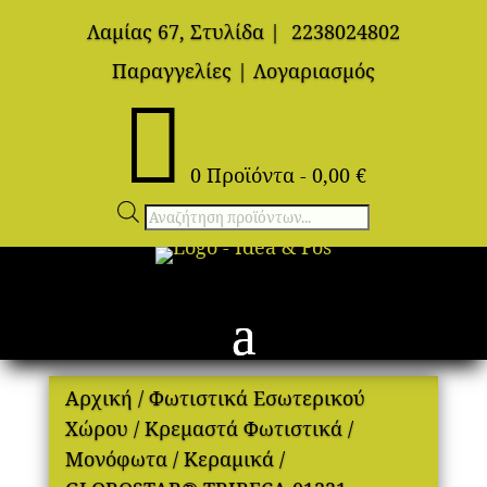
Λαμίας 67, Στυλίδα
|
2238024802
Παραγγελίες
|
Λογαριασμός

0 Προϊόντα
-
0,00
€
Αναζήτηση
προϊόντων
Αρχική
/
Φωτιστικά Εσωτερικού
Χώρου
/
Κρεμαστά Φωτιστικά
/
Μονόφωτα
/
Κεραμικά
/