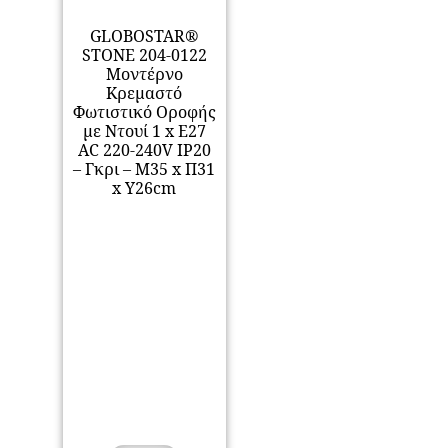
GLOBOSTAR®
STONE 204-0122
Μοντέρνο
Κρεμαστό
Φωτιστικό Οροφής
με Ντουί 1 x E27
AC 220-240V IP20
– Γκρι – Μ35 x Π31
x Υ26cm