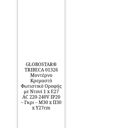
GLOBOSTAR®
TRIBECA 01326
Μοντέρνο
Κρεμαστό
Φωτιστικό Οροφής
με Ντουί 1 x E27
AC 220-240V IP20
– Γκρι – Μ30 x Π30
x Υ27cm