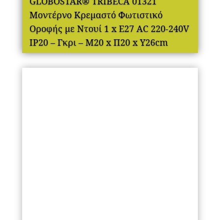
GLOBOSTAR® TRIBECA 01321
Μοντέρνο Κρεμαστό Φωτιστικό
Οροφής με Ντουί 1 x E27 AC 220-240V
IP20 – Γκρι – Μ20 x Π20 x Υ26cm