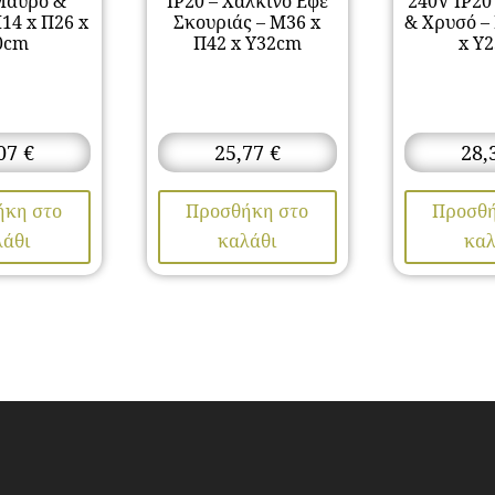
 Μαύρο &
IP20 – Χάλκινο Εφέ
240V IP20
14 x Π26 x
Σκουριάς – Μ36 x
& Χρυσό –
0cm
Π42 x Υ32cm
x Υ
,07
€
25,77
€
28,
ήκη στο
Προσθήκη στο
Προσθή
λάθι
καλάθι
καλ