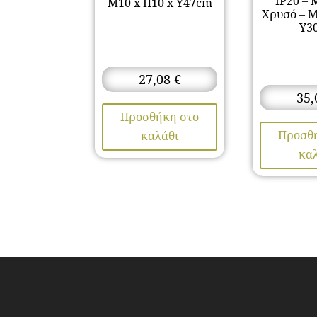
IP20 –
Μ10 x Π10 x Υ47cm
Χρυσό – Μ
Υ3
27,08
€
35
Προσθήκη στο
Προσθ
καλάθι
κα