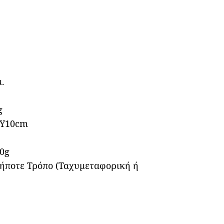
μ.
g
 Υ10cm
0g
δήποτε Τρόπο (Ταχυμεταφορική ή