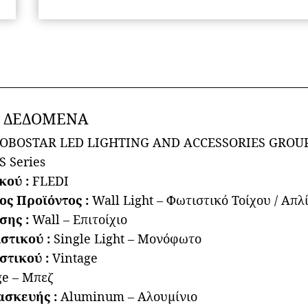
AC
220-
240V
IP20
-
Χάλκινο
Α ΔΕΔΟΜΕΝΑ
&
Μπεζ
OBOSTAR LED LIGHTING AND ACCESSORIES GROU
-
 Series
Μ10
κού :
FLEDI
x
ος Προϊόντος :
Wall Light – Φωτιστικό Τοίχου / Απλ
Π25
σης :
Wall – Επιτοίχιο
x
στικού :
Single Light – Μονόφωτο
Υ15cm
στικού :
Vintage
ποσότητα
ge – Μπεζ
ασκευής :
Aluminum – Αλουμίνιο