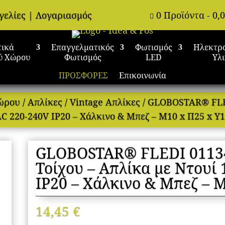
γελίες
|
Λογαριασμός
0 Προϊόντα
-
0,

τικά
Επαγγελματικός
Φωτισμός
Ηλεκτρ
ύ Χώρου
Φωτισμός
LED
Υλ
ΠΡΟΣΦΟΡΕΣ
Επικοινωνία
Χώρου
/
Απλίκες
/
Vintage Απλίκες
/ GLOBOSTAR® FLED
 AC 220-240V IP20 – Χάλκινο & Μπεζ – Μ10 x Π25 x Υ
GLOBOSTAR® FLEDI 01134
Τοίχου – Απλίκα με Ντουί 
IP20 – Χάλκινο & Μπεζ – 
14,45
€