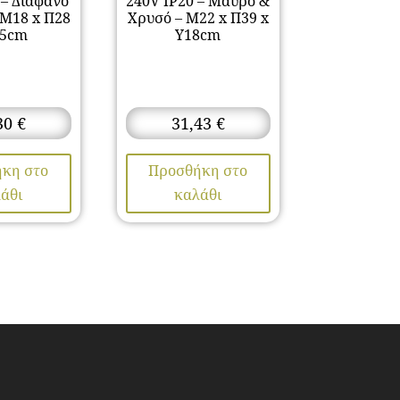
 – Διάφανο
240V IP20 – Μαύρο &
 Μ18 x Π28
Χρυσό – Μ22 x Π39 x
25cm
Υ18cm
30
€
31,43
€
κη στο
Προσθήκη στο
άθι
καλάθι