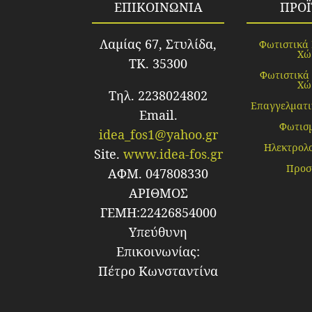
ΕΠΙΚΟΙΝΩΝΙΑ
ΠΡΟ
Λαμίας 67, Στυλίδα,
Φωτιστικά
Χώ
TK. 35300
Φωτιστικά
Χώ
Τηλ. 2238024802
Επαγγελματι
Email.
Φωτισ
idea_fos1@yahoo.gr
Ηλεκτρολο
Site.
www.idea-fos.gr
Προσ
ΑΦΜ. 047808330
ΑΡΙΘΜΟΣ
ΓΕΜΗ:22426854000
Υπεύθυνη
Επικοινωνίας:
Πέτρο Κωνσταντίνα