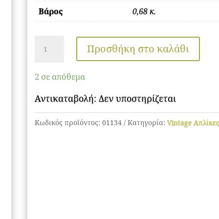
Βάρος
0,68 κ.
GLOBOSTAR®
Προσθήκη στο καλάθι
FLEDI
01134
2 σε απόθεμα
Vintage
Φωτιστικό
Αντικαταβολή: Δεν υποστηρίζεται
Τοίχου
Κωδικός προϊόντος:
01134
Κατηγορία:
Vintage Απλίκε
-
Απλίκα
με
Ντουί
1
x
E27