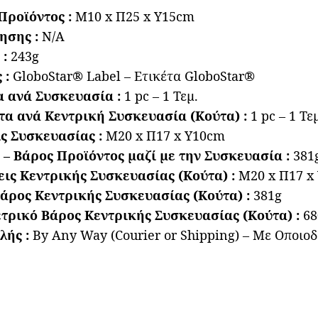
Προϊόντος :
Μ10 x Π25 x Υ15cm
ησης :
N/A
 :
243g
 :
GloboStar® Label – Ετικέτα GloboStar®
α ανά Συσκευασία :
1 pc – 1 Τεμ.
τα ανά Κεντρική Συσκευασία (Κούτα) :
1 pc – 1 Τε
ς Συσκευασίας :
Μ20 x Π17 x Υ10cm
 – Βάρος Προϊόντος μαζί με την Συσκευασία :
381
ις Κεντρικής Συσκευασίας (Κούτα) :
Μ20 x Π17 x
άρος Κεντρικής Συσκευασίας (Κούτα) :
381g
ετρικό Βάρος Κεντρικής Συσκευασίας (Κούτα) :
68
λής :
By Any Way (Courier or Shipping) – Με Οποιο