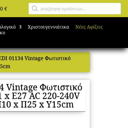
Αναζήτηση
00
€
προϊόντων
ολογικό
Χριστουγεννιάτικα
Νέες Αφίξεις
ικο
I 01134 Vintage Φωτιστικό
15cm
 Vintage Φωτιστικό
1 x E27 AC 220-240V
Μ10 x Π25 x Υ15cm