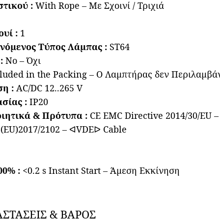
στικού :
With Rope – Με Σχοινί / Τριχιά
υί :
1
νόμενος Τύπος Λάμπας :
ST64
:
No – Όχι
ncluded in the Packing – Ο Λαμπτήρας δεν Περιλαμβ
η :
AC/DC 12..265 V
σίας :
IP20
οιητικά & Πρότυπα :
CE EMC Directive 2014/30/EU –
3-(EU)2017/2102 – ᐊVDEᐅ Cable
00% :
<0.2 s Instant Start – Άμεση Εκκίνηση
ΑΣΤΑΣΕΙΣ & ΒΑΡΟΣ