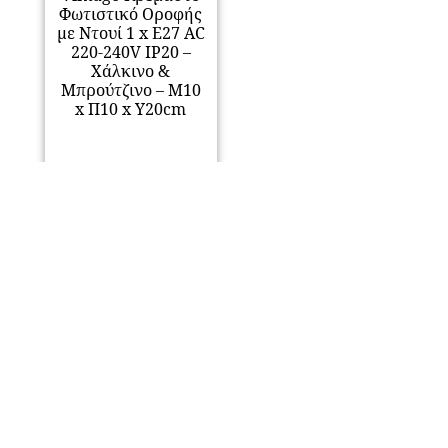
Φωτιστικό Οροφής
με Ντουί 1 x E27 AC
220-240V IP20 –
Χάλκινο &
Μπρούτζινο – Μ10
x Π10 x Υ20cm
16,87
€
Προσθήκη στο
καλάθι