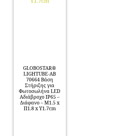
GLOBOSTAR®
LIGHTUBE-AB
70664 Βάση
Στήριξης για
Φωτοσωλήνα LED
Αδιάβροχο IP65 –
Διάφανο – Μ1.5 x
Π1.8 x Υ1.7cm