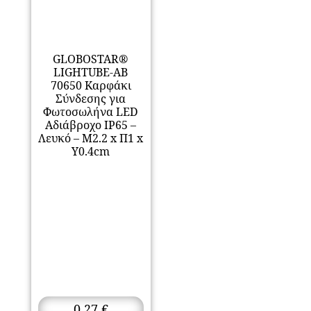
GLOBOSTAR®
LIGHTUBE-AB
70650 Καρφάκι
Σύνδεσης για
Φωτοσωλήνα LED
Αδιάβροχο IP65 –
Λευκό – Μ2.2 x Π1 x
Υ0.4cm
0,27
€