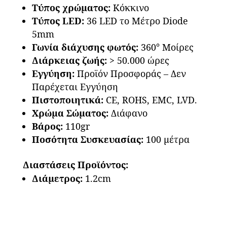
Τύπος χ
ρώματος:
Κόκκινο
Τύπος LED:
36 LED το Μέτρο Diode
5mm
Γωνία διάχυσης φωτός:
360° Μοίρες
Διάρκειας ζωής:
> 50.000 ώρες
Εγγύηση:
Προϊόν Προσφοράς – Δεν
Παρέχεται Εγγύηση
Πιστοποιητικά:
CE, ROHS, EMC, LVD.
Χρώμα Σώματος:
Διάφανο
Βάρος:
110gr
Ποσότητα Συσκευασίας:
100 μέτρα
Διαστάσεις Προϊόντος:
Διάμετρος:
1.2cm