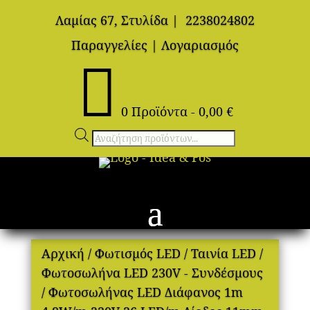
Λαμίας 67, Στυλίδα
|
2238024802
Παραγγελίες
|
Λογαριασμός

0 Προϊόντα
-
0,00
€
Αναζήτηση
προϊόντων
Αρχική
/
Φωτισμός LED
/
Ταινία LED
/
Φωτοσωλήνα LED 230V - Συνδέσμους
/ Φωτοσωλήνας LED Διάφανος 1m