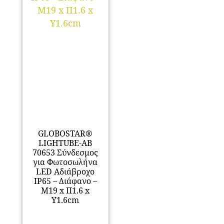
GLOBOSTAR®
LIGHTUBE-AB
70653 Σύνδεσμος
για Φωτοσωλήνα
LED Αδιάβροχο
IP65 – Διάφανο –
Μ19 x Π1.6 x
Υ1.6cm