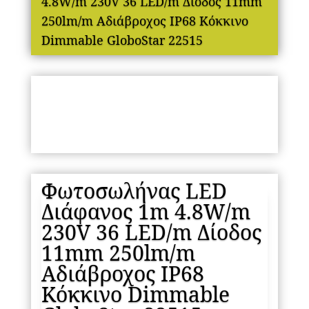
4.8W/m 230V 36 LED/m Δίοδος 11mm
250lm/m Αδιάβροχος IP68 Κόκκινο
Dimmable GloboStar 22515
Φωτοσωλήνας LED
Διάφανος 1m 4.8W/m
230V 36 LED/m Δίοδος
11mm 250lm/m
Αδιάβροχος IP68
Κόκκινο Dimmable