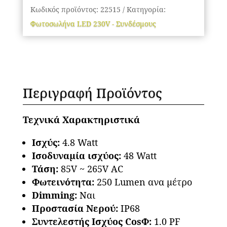
11mm
Κωδικός προϊόντος:
22515
Κατηγορία:
250lm/m
Φωτοσωλήνα LED 230V - Συνδέσμους
Αδιάβροχος
IP68
Κόκκινο
Dimmable
Περιγραφή Προϊόντος
GloboStar
22515
Τεχνικά Χαρακτηριστικά
ποσότητα
Ισχύς:
4.8 Watt
Ισοδυναμία ισχύος:
48 Watt
Τάση:
85V ~ 265V AC
Φωτεινότητα:
250 Lumen ανα μέτρο
Dimming
:
Ναι
Προστασία Νερού:
IP68
Συντελεστής Ισχύος CosΦ:
1.0 PF