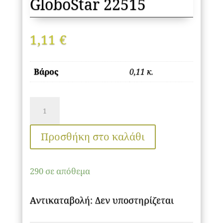
GloboStar 22515
1,11
€
Βάρος
0,11 κ.
Φωτοσωλήνας
LED
Διάφανος
Προσθήκη στο καλάθι
1m
4.8W/m
290 σε απόθεμα
230V
36
Αντικαταβολή: Δεν υποστηρίζεται
LED/m
Δίοδος