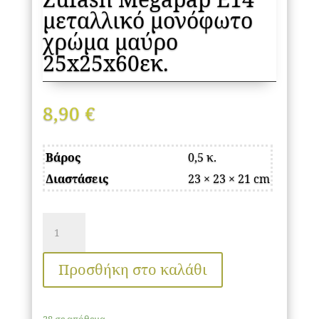
μεταλλικό μονόφωτο
χρώμα μαύρο
25x25x60εκ.
8,90
€
Βάρος
0,5 κ.
Διαστάσεις
23 × 23 × 21 cm
Φωτιστικό
οροφής
Zufash
Προσθήκη στο καλάθι
Megapap
E14