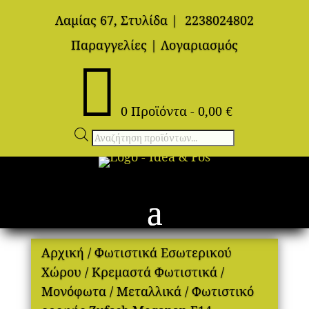
Λαμίας 67, Στυλίδα
|
2238024802
Παραγγελίες
|
Λογαριασμός

0 Προϊόντα
-
0,00
€
Αναζήτηση
προϊόντων
Αρχική
/
Φωτιστικά Εσωτερικού
Χώρου
/
Κρεμαστά Φωτιστικά
/
Μονόφωτα
/
Μεταλλικά
/ Φωτιστικό