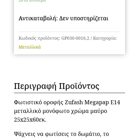
28 σε απόθεμα
μεταλλικό
μονόφωτο
Αντικαταβολή: Δεν υποστηρίζεται
χρώμα
μαύρο
25x25x60εκ.
Κωδικός προϊόντος:
GP030-0016,2
Κατηγορία:
ποσότητα
Μεταλλικά
Περιγραφή Προϊόντος
Φωτιστικό οροφής Zufash Megapap E14
μεταλλικό μονόφωτο χρώμα μαύρο
25x25x60εκ.
Ψάχνεις να φωτίσεις το δωμάτιο, το