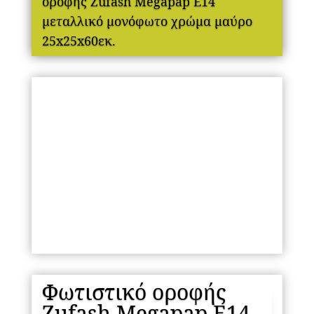
οροφής Zufash Megapap E14
μεταλλικό μονόφωτο χρώμα μαύρο
25x25x60εκ.
Φωτιστικό οροφής
Zufash Megapap E14