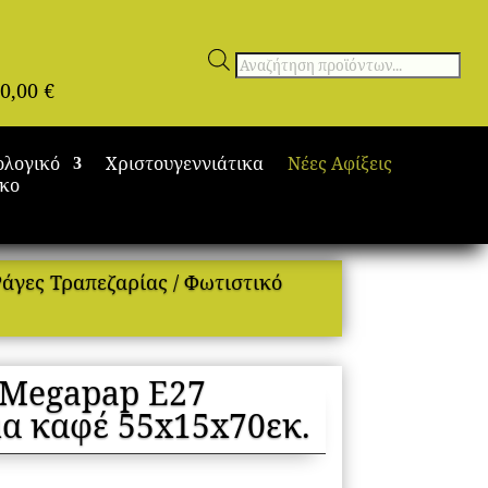
Αναζήτηση
0,00
€
προϊόντων
ολογικό
Χριστουγεννιάτικα
Νέες Αφίξεις
ικο
Ράγες Τραπεζαρίας
/ Φωτιστικό
 Megapap E27
α καφέ 55x15x70εκ.