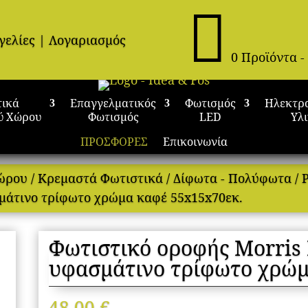

γελίες
|
Λογαριασμός
0 Προϊόντα
-
τικά
Επαγγελματικός
Φωτισμός
Ηλεκτρ
ύ Χώρου
Φωτισμός
LED
Υλ
ΠΡΟΣΦΟΡΕΣ
Επικοινωνία
Χώρου
/
Κρεμαστά Φωτιστικά
/
Δίφωτα - Πολύφωτα
/
μάτινο τρίφωτο χρώμα καφέ 55x15x70εκ.
Φωτιστικό οροφής Morris
υφασμάτινο τρίφωτο χρώμ
48,00
€