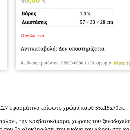
Βάρος
1,4 κ.
Διαστάσεις
57 × 33 × 28 cm
Εξαντλημένο
Αντικαταβολή: Δεν υποστηρίζεται
Κωδικός προϊόντος:
GP029-0080,1
Κατηγορία:
Ράγες Τ
E27 υφασμάτινο τρίφωτο χρώμα καφέ 55x15x70εκ.
 σαλόνι, την κρεβατοκάμαρα, χώρους του ξενοδοχείου
ό που θα ολοκληρώσει την εικόνα του χώρου σου και 