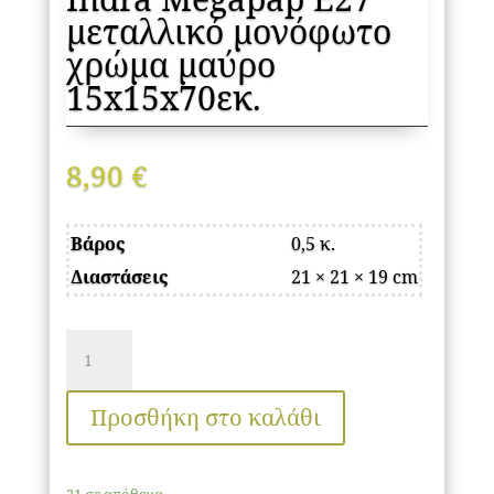
μεταλλικό μονόφωτο
χρώμα μαύρο
15x15x70εκ.
8,90
€
Βάρος
0,5 κ.
Διαστάσεις
21 × 21 × 19 cm
Φωτιστικό
οροφής
Indra
Προσθήκη στο καλάθι
Megapap
E27