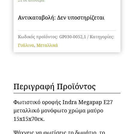
21 σε απόθεμα
μεταλλικό
μονόφωτο
Αντικαταβολή: Δεν υποστηρίζεται
χρώμα
μαύρο
15x15x70εκ.
Κωδικός προϊόντος:
GP030-0052,1
Κατηγορίες:
ποσότητα
Γυάλινα
,
Μεταλλικά
Περιγραφή Προϊόντος
Φωτιστικό οροφής Indra Megapap E27
μεταλλικό μονόφωτο χρώμα μαύρο
15x15x70εκ.
Ψάχνεις να φωτίσεις το δωμάτιο, το