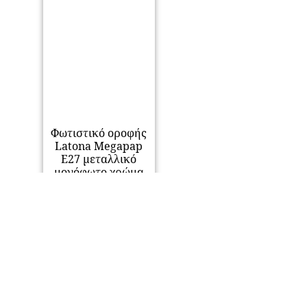
Φωτιστικό οροφής
Latona Megapap
E27 μεταλλικό
μονόφωτο χρώμα
χρυσό
15x15x70εκ.