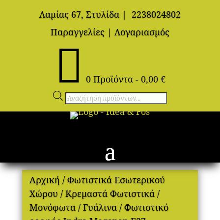
Λαμίας 67, Στυλίδα
|
2238024802
Παραγγελίες
|
Λογαριασμός

0 Προϊόντα
-
0,00
€
Αναζήτηση
προϊόντων
Αρχική
/
Φωτιστικά Εσωτερικού
Χώρου
/
Κρεμαστά Φωτιστικά
/
Μονόφωτα
/
Γυάλινα
/ Φωτιστικό