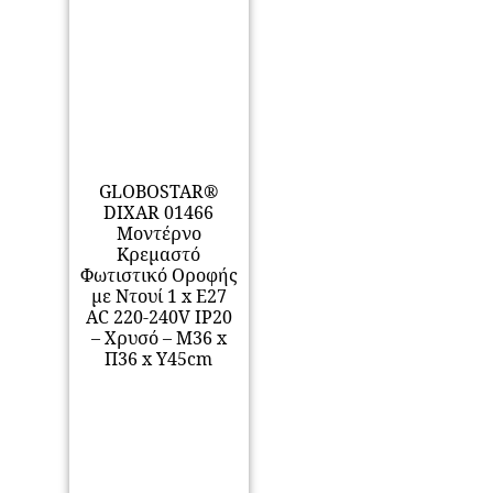
GLOBOSTAR®
DIXAR 01466
Μοντέρνο
Κρεμαστό
Φωτιστικό Οροφής
με Ντουί 1 x E27
AC 220-240V IP20
– Χρυσό – Μ36 x
Π36 x Υ45cm