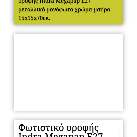
οροφής Indra Megapap E27
μεταλλικό μονόφωτο χρώμα μαύρο
15x15x70εκ.
Φωτιστικό οροφής
Indra Megapap E27