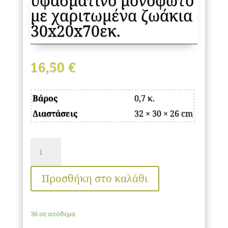
υφασμάτινο μονόφωτο
με χαριτωμένα ζωάκια
30x20x70εκ.
16,50
€
Βάρος
0,7 κ.
Διαστάσεις
32 × 30 × 26 cm
Φωτιστικό
οροφής
Goofy
Προσθήκη στο καλάθι
Megapap
υφασμάτινο
36 σε απόθεμα
μονόφωτο