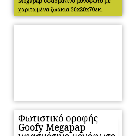
Megapap υφασμάτινο μονόφωτο με
χαριτωμένα ζωάκια 30x20x70εκ.
Φωτιστικό οροφής
Goofy Megapap