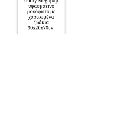
Goofy Megapap
υφασμάτινο
μονόφωτο με
χαριτωμένα
ζωάκια
30x20x70εκ.
16,50
€
Προσθήκη στο
καλάθι