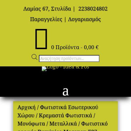
Λαμίας 67, Στυλίδα
|
2238024802
Παραγγελίες
|
Λογαριασμός

0 Προϊόντα
-
0,00
€
Αναζήτηση
προϊόντων
Αρχική
/
Φωτιστικά Εσωτερικού
Χώρου
/
Κρεμαστά Φωτιστικά
/
Μονόφωτα
/
Μεταλλικά
/ Φωτιστικό