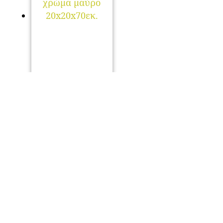
Φωτιστικό οροφής
Lusita Megapap
E27 μεταλλικό
μονόφωτο χρώμα
μαύρο
20x20x70εκ.