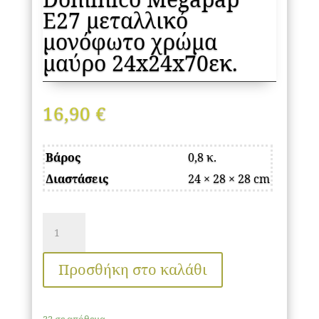
E27 μεταλλικό
μονόφωτο χρώμα
μαύρο 24x24x70εκ.
16,90
€
Βάρος
0,8 κ.
Διαστάσεις
24 × 28 × 28 cm
Φωτιστικό
οροφής
Dominico
Προσθήκη στο καλάθι
Megapap
E27