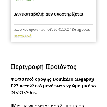
32 σε απόθεμα
μεταλλικό
μονόφωτο
Αντικαταβολή: Δεν υποστηρίζεται
χρώμα
μαύρο
24x24x70εκ.
Κωδικός προϊόντος:
GP030-0115,2
Κατηγορία:
ποσότητα
Μεταλλικά
Περιγραφή Προϊόντος
Φωτιστικό οροφής Dominico Megapap
E27 μεταλλικό μονόφωτο χρώμα μαύρο
24x24x70εκ.
Ψάχνεις να φωτίσεις το δωμάτιο, το