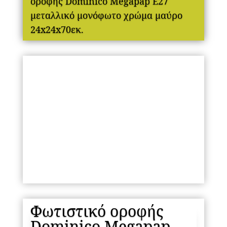
οροφής Dominico Megapap E27
μεταλλικό μονόφωτο χρώμα μαύρο
24x24x70εκ.
Φωτιστικό οροφής
Dominico Megapap