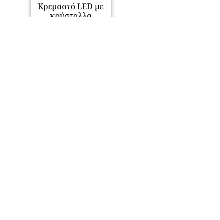
Κρεμαστό LED με
κρύσταλλα
134,00
€
Προσθήκη στο
καλάθι