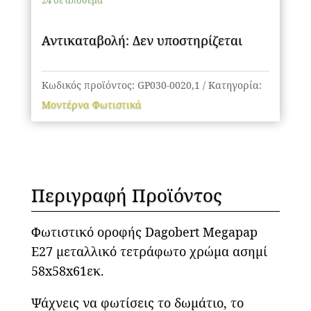
24 σε απόθεμα
μεταλλικό
τετράφωτο
Αντικαταβολή: Δεν υποστηρίζεται
χρώμα
ασημί
58x58x61εκ.
Κωδικός προϊόντος:
GP030-0020,1
Κατηγορία:
ποσότητα
Μοντέρνα Φωτιστικά
Περιγραφή Προϊόντος
Φωτιστικό οροφής Dagobert Megapap
E27 μεταλλικό τετράφωτο χρώμα ασημί
58x58x61εκ.
Ψάχνεις να φωτίσεις το δωμάτιο, το