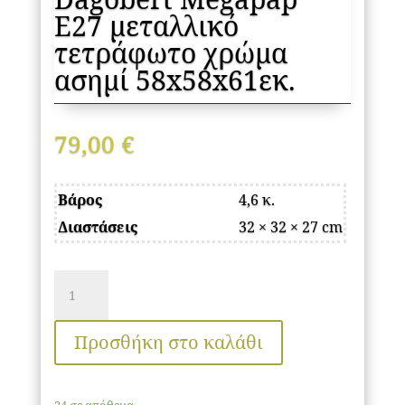
E27 μεταλλικό
τετράφωτο χρώμα
ασημί 58x58x61εκ.
79,00
€
Βάρος
4,6 κ.
Διαστάσεις
32 × 32 × 27 cm
Φωτιστικό
οροφής
Dagobert
Προσθήκη στο καλάθι
Megapap
E27