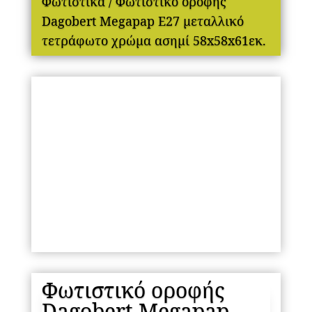
Φωτιστικά
/ Φωτιστικό οροφής
Dagobert Megapap E27 μεταλλικό
τετράφωτο χρώμα ασημί 58x58x61εκ.
Φωτιστικό οροφής
Dagobert Megapap