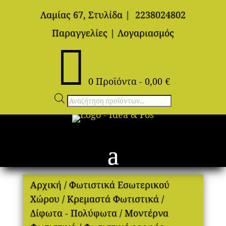
Λαμίας 67, Στυλίδα
|
2238024802
Παραγγελίες
|
Λογαριασμός

0 Προϊόντα
-
0,00
€
Αναζήτηση
προϊόντων
Αρχική
/
Φωτιστικά Εσωτερικού
Χώρου
/
Κρεμαστά Φωτιστικά
/
Δίφωτα - Πολύφωτα
/
Μοντέρνα