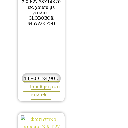
2 Χ Ε27 38Χ14Χ20
εκ. χρυσό με
γυαλιά –
GLOBOBOX
6457A/2 FGD
Original
Η
49,80
€
24,90
€
price
τρέχουσα
Προσθήκη στο
was:
τιμή
καλάθι
49,80 €.
είναι:
24,90 €.