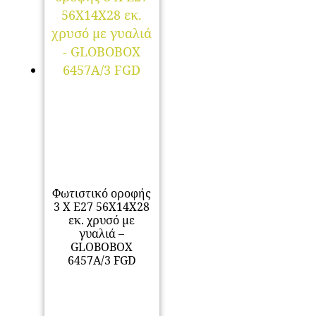
Φωτιστικό οροφής
3 Χ Ε27 56Χ14Χ28
εκ. χρυσό με
γυαλιά –
GLOBOBOX
6457A/3 FGD