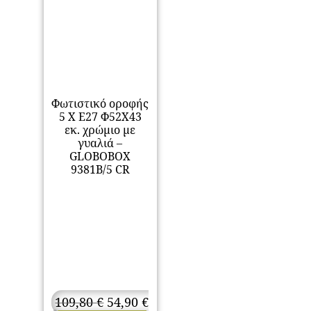
Φωτιστικό οροφής
5 Χ Ε27 Φ52Χ43
εκ. χρώμιο με
γυαλιά –
GLOBOBOX
9381B/5 CR
Original
109,80
€
54,90
€