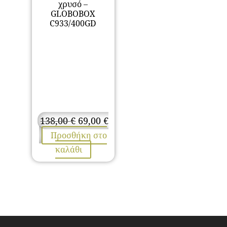
χρυσό –
GLOBOBOX
C933/400GD
Original
138,00
€
69,00
€
price
Η
Προσθήκη στο
was:
τρέχουσα
καλάθι
138,00 €.
τιμή
είναι:
69,00 €.