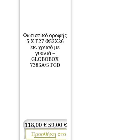
Φωτιστικό οροφής
5 Χ Ε27 Φ52Χ26
εκ. χρυσό με
γυαλιά –
GLOBOBOX
7385A/5 FGD
Original
118,00
€
59,00
€
price
Η
Προσθήκη στο