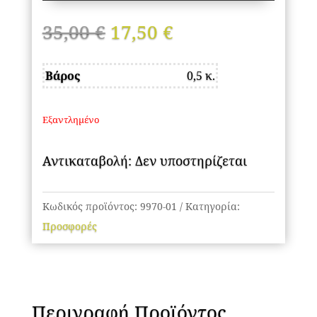
Original
Η
35,00
€
17,50
€
price
τρέχουσα
was:
τιμή
Βάρος
0,5 κ.
35,00 €.
είναι:
17,50 €.
Εξαντλημένο
Αντικαταβολή: Δεν υποστηρίζεται
Κωδικός προϊόντος:
9970-01
Κατηγορία:
Προσφορές
Περιγραφή Προϊόντος