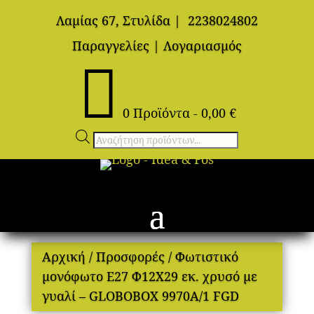
Λαμίας 67, Στυλίδα
|
2238024802
Παραγγελίες
|
Λογαριασμός

0 Προϊόντα
-
0,00
€
Αναζήτηση
προϊόντων
Αρχική
/
Προσφορές
/ Φωτιστικό
μονόφωτο Ε27 Φ12Χ29 εκ. χρυσό με
γυαλί – GLOBOBOX 9970A/1 FGD