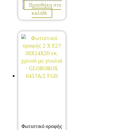
price
Η
Προσθήκη στο
was:
τρέχουσα
καλάθι
109,80 €.
τιμή
είναι:
54,90 €.
Φωτιστικό οροφής