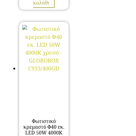
was:
τρέχουσα
καλάθι
118,00 €.
τιμή
είναι:
59,00 €.
Φωτιστικό
κρεμαστό Φ40 εκ.
LED 50W 4000K