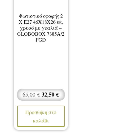
Φωτιστικό οροφής 2
Χ Ε27 46Χ18Χ26 εκ.
χρυσό με γυαλιά –
GLOBOBOX 7385A/2
FGD
Original
32,50
€
Η
65,00
€
price
τρέχουσα
was:
τιμή
Προσθήκη στο
65,00 €.
είναι:
καλάθι
32,50 €.