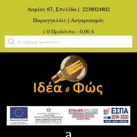
Λαμίας 67, Στυλίδα
|
2238024802
Παραγγελίες
|
Λογαριασμός
0 Προϊόντα
-
0,00
€

Αναζήτηση
προϊόντων