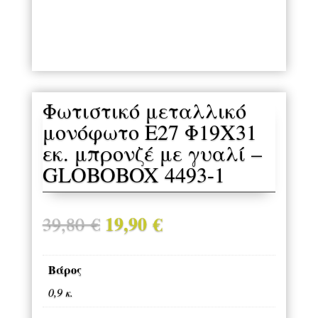
Φωτιστικό μεταλλικό
μονόφωτο Ε27 Φ19Χ31
εκ. μπρονζέ με γυαλί –
GLOBOBOX 4493-1
19,90
€
Original
Η
39,80
€
price
τρέχουσα
was:
τιμή
Βάρος
39,80 €.
είναι:
0,9 κ.
19,90 €.