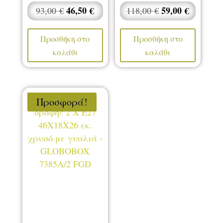
Original
46,50
€
Η
Original
59,00
€
Η
93,00
€
118,00
€
price
τρέχουσα
price
τρέχου
was:
τιμή
was:
τιμή
Προσθήκη στο
Προσθήκη στο
93,00 €.
είναι:
118,00 €.
είναι:
καλάθι
καλάθι
46,50 €.
59,00 €.
Προσφορά!