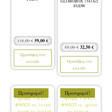
GLOBOBOX 7341A/2
FGDW
Original
59,00
€
Η
118,00
€
price
τρέχουσα
Original
32,50
€
Η
65,00
€
was:
τιμή
price
τρέχουσ
Προσθήκη στο
118,00 €.
είναι:
was:
τιμή
Προσθήκη στο
καλάθι
59,00 €.
65,00 €.
είναι:
καλάθι
32,50 €.
Προσφορά!
Προσφορά!