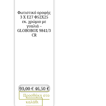
Φωτιστικό οροφής
3 Χ Ε27 Φ52Χ25
εκ. χρώμιο με
γυαλιά –
GLOBOBOX 9841/3
CR
Original
Η
93,00
€
46,50
€
price
τρέχουσα
Προσθήκη στο
was:
τιμή
καλάθι