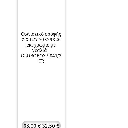
Φωτιστικό οροφής
2 Χ Ε27 50Χ29Χ26
εκ. χρώμιο με
γυαλιά –
GLOBOBOX 9841/2
CR
Original
Η
65,00
€
32,50
€