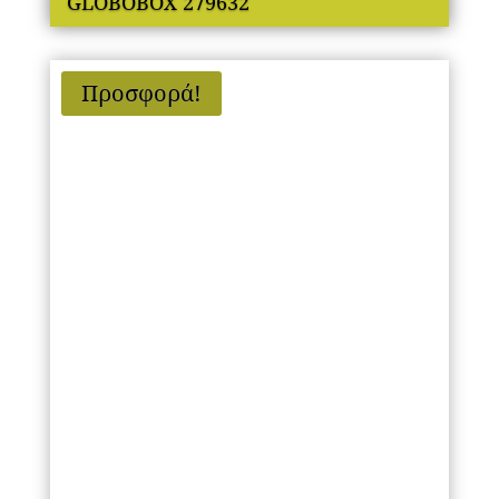
GLOBOBOX 279632
Προσφορά!