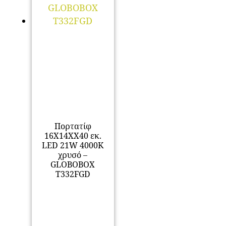
Πορτατίφ
16Χ14ΧΧ40 εκ.
LED 21W 4000K
χρυσό –
GLOBOBOX
T332FGD