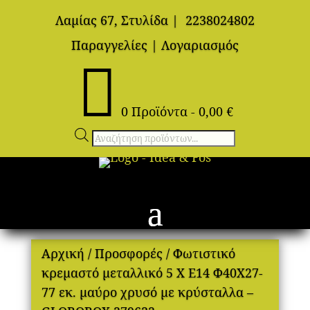
Λαμίας 67, Στυλίδα
|
2238024802
Παραγγελίες
|
Λογαριασμός

0 Προϊόντα
-
0,00
€
Αναζήτηση
προϊόντων
Αρχική
/
Προσφορές
/ Φωτιστικό
κρεμαστό μεταλλικό 5 Χ Ε14 Φ40Χ27-
77 εκ. μαύρο χρυσό με κρύσταλλα –