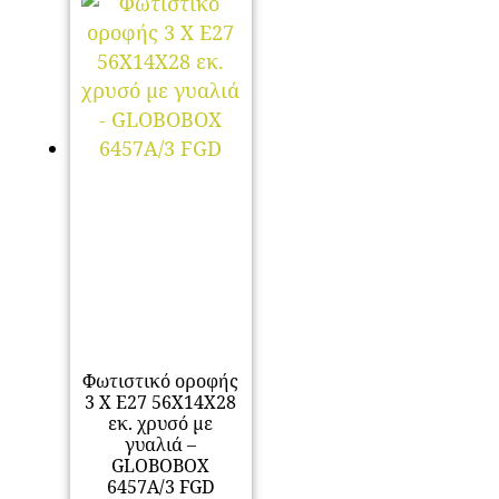
Φωτιστικό οροφής
3 Χ Ε27 56Χ14Χ28
εκ. χρυσό με
γυαλιά –
GLOBOBOX
6457A/3 FGD