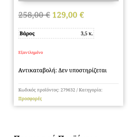
Original
Η
258,00
€
129,00
€
price
τρέχουσα
was:
τιμή
Βάρος
3,5 κ.
258,00 €.
είναι:
129,00 €.
Εξαντλημένο
Αντικαταβολή: Δεν υποστηρίζεται
Κωδικός προϊόντος:
279632
Κατηγορία:
Προσφορές