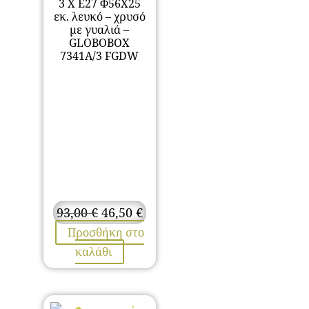
3 Χ Ε27 Φ56Χ25
εκ. λευκό – χρυσό
με γυαλιά –
GLOBOBOX
7341A/3 FGDW
Original
Η
93,00
€
46,50
€
price
τρέχουσα
Προσθήκη στο
was:
τιμή
καλάθι
93,00 €.
είναι:
46,50 €.