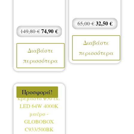
Original
32,50
€
Η
65,00
€
Original
74,90
€
Η
price
τρέχουσ
149,80
€
price
τρέχουσα
was:
τιμή
Διαβάστε
was:
τιμή
65,00 €.
είναι:
Διαβάστε
περισσότερα
149,80 €.
είναι:
32,50 €.
περισσότερα
74,90 €.
Προσφορά!