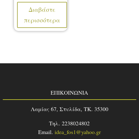
was:
τιμή
Διαβάστε
158,00 €.
είναι:
περισσότερα
79,00 €.
ΕΠΙΚΟΙΝΩΝΙΑ
Λαμίας 67, Στυλίδα, TK. 35300
Τηλ. 2238024802
Email.
idea_fos1@yahoo.gr