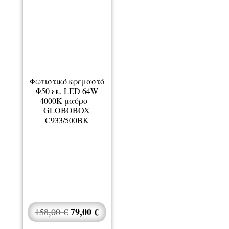
Φωτιστικό κρεμαστό
Φ50 εκ. LED 64W
4000K μαύρο –
GLOBOBOX
C933/500BK
Original
79,00
€
Η
158,00
€
price
τρέχουσα