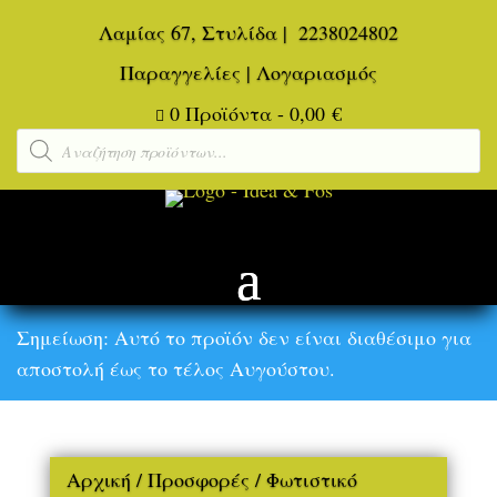
Λαμίας 67, Στυλίδα
|
2238024802
Παραγγελίες
|
Λογαριασμός
0 Προϊόντα
-
0,00
€

Αναζήτηση
προϊόντων
Σημείωση: Αυτό το προϊόν δεν είναι διαθέσιμο για
αποστολή έως το τέλος Αυγούστου.
Αρχική
/
Προσφορές
/ Φωτιστικό