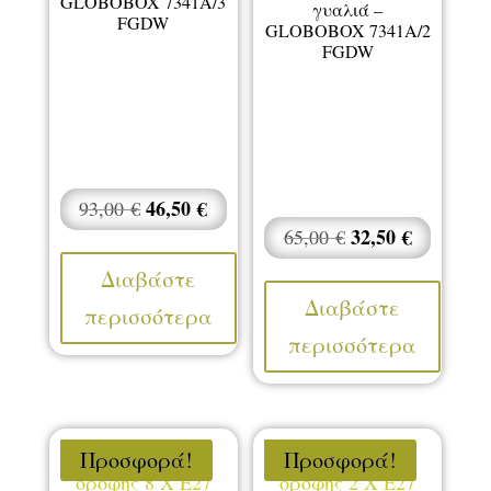
GLOBOBOX 7341A/3
γυαλιά –
FGDW
GLOBOBOX 7341A/2
FGDW
Original
46,50
€
Η
93,00
€
price
τρέχουσα
Original
32,50
€
Η
65,00
€
was:
τιμή
price
τρέχουσ
Διαβάστε
93,00 €.
είναι:
was:
τιμή
Διαβάστε
περισσότερα
46,50 €.
65,00 €.
είναι:
περισσότερα
32,50 €.
Προσφορά!
Προσφορά!