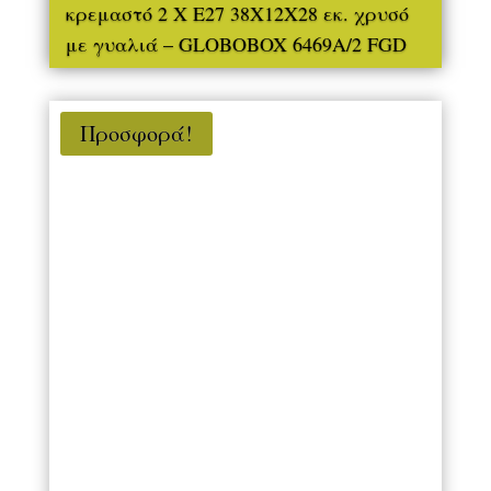
κρεμαστό 2 Χ Ε27 38Χ12Χ28 εκ. χρυσό
με γυαλιά – GLOBOBOX 6469A/2 FGD
Προσφορά!