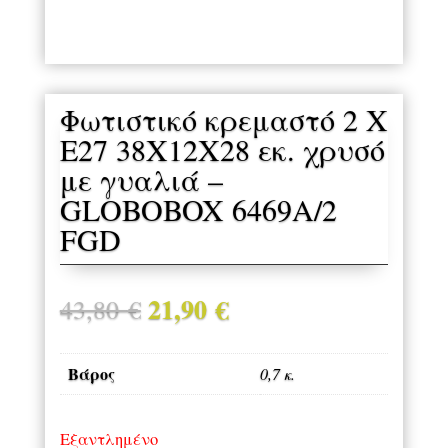
Φωτιστικό κρεμαστό 2 Χ
Ε27 38Χ12Χ28 εκ. χρυσό
με γυαλιά –
GLOBOBOX 6469A/2
FGD
21,90
€
Original
Η
43,80
€
price
τρέχουσα
was:
τιμή
Βάρος
0,7 κ.
43,80 €.
είναι:
21,90 €.
Εξαντλημένο