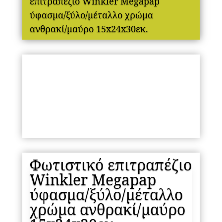
επιτραπέζιο Winkler Megapap
ύφασμα/ξύλο/μέταλλο χρώμα
ανθρακί/μαύρο 15x24x30εκ.
Φωτιστικό επιτραπέζιο
Winkler Megapap
ύφασμα/ξύλο/μέταλλο
χρώμα ανθρακί/μαύρο