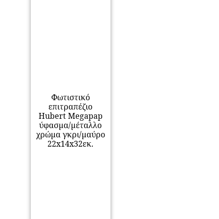
Φωτιστικό
επιτραπέζιο
Hubert Megapap
ύφασμα/μέταλλο
χρώμα γκρι/μαύρο
22x14x32εκ.