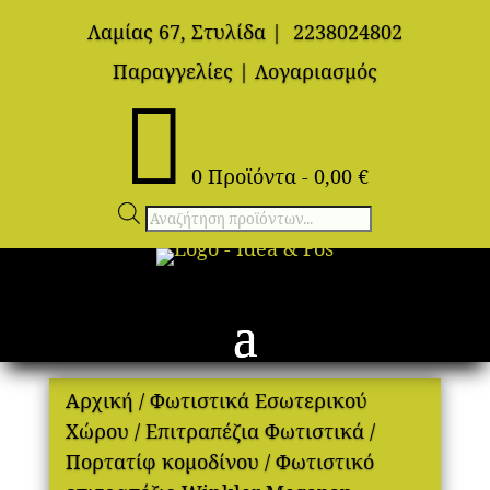
Λαμίας 67, Στυλίδα
|
2238024802
Παραγγελίες
|
Λογαριασμός

0 Προϊόντα
-
0,00
€
Αναζήτηση
προϊόντων
Αρχική
/
Φωτιστικά Εσωτερικού
Χώρου
/
Επιτραπέζια Φωτιστικά
/
Πορτατίφ κομοδίνου
/ Φωτιστικό