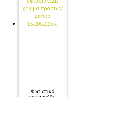
Φωτιστικό
επιτραπέζιο
Hassard Megapap
ύφασμα/Mdf
χρώμα πράσινο/
μαύρο
15x16x22εκ.