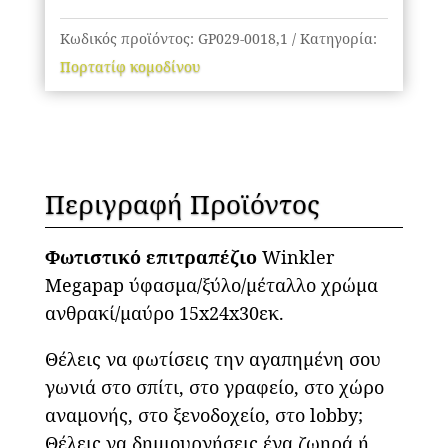
ανθρακί/
μαύρο
Κωδικός προϊόντος:
GP029-0018,1
Κατηγορία:
15x24x30εκ.
Πορτατίφ κομοδίνου
ποσότητα
Περιγραφή Προϊόντος
Φωτιστικό επιτραπέζιο
Winkler
Megapap ύφασμα/ξύλο/μέταλλο χρώμα
ανθρακί/μαύρο 15x24x30εκ.
Θέλεις να φωτίσεις την αγαπημένη σου
γωνιά στο σπίτι, στο γραφείο, στο χώρο
αναμονής, στο ξενοδοχείο, στο lobby;
Θέλεις να δημιουργήσεις ένα ζωηρά ή