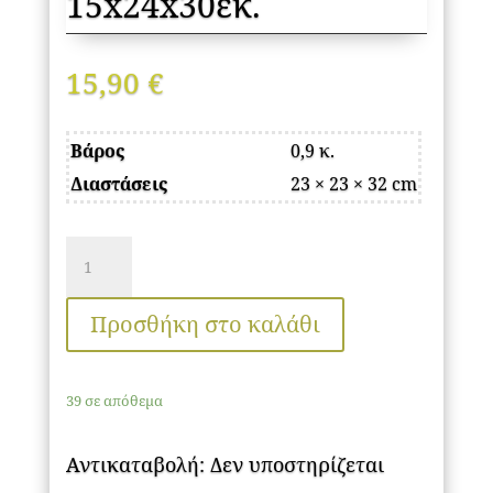
15x24x30εκ.
15,90
€
Βάρος
0,9 κ.
Διαστάσεις
23 × 23 × 32 cm
Φωτιστικό
επιτραπέζιο
Winkler
Προσθήκη στο καλάθι
Megapap
ύφασμα/
39 σε απόθεμα
ξύλο/
μέταλλο
Αντικαταβολή: Δεν υποστηρίζεται
χρώμα