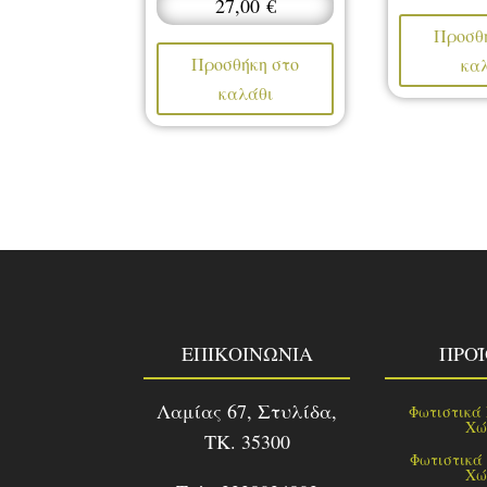
27,00
€
Προσθ
Προσθήκη στο
κα
καλάθι
ΕΠΙΚΟΙΝΩΝΙΑ
ΠΡΟ
Λαμίας 67, Στυλίδα,
Φωτιστικά
Χώ
TK. 35300
Φωτιστικά
Χώ