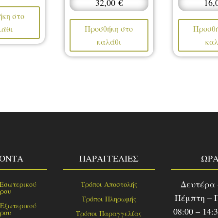
32,00
€
16,
ήκη στο
Προσθήκη στο
Προσθή
λάθι
καλάθι
καλ
ΪΌΝΤΑ
ΠΑΡΑΓΓΕΛΙΕΣ
ΩΡΑ
Δευτέρα 
 Εσωτερικού
Τρόποι Αποστολής
ρου
Πέμπτη – 
Τρόποι Πληρωμής
 Εξωτερικού
08:00 – 14:
ρου
Τρόποι Παραγγελίας