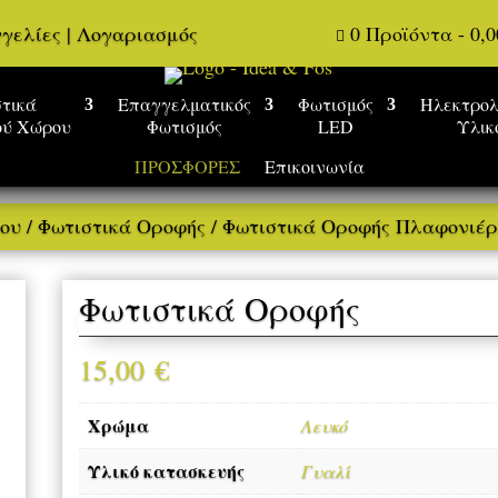
γελίες
|
Λογαριασμός
0 Προϊόντα
-
0,

τικά
Επαγγελματικός
Φωτισμός
Ηλεκτρολ
ού Χώρου
Φωτισμός
LED
Υλικ
ΠΡΟΣΦΟΡΕΣ
Επικοινωνία
ρου
/
Φωτιστικά Οροφής
/
Φωτιστικά Οροφής Πλαφονιέρ
Φωτιστικά Οροφής
15,00
€
Χρώμα
Λευκό
Υλικό κατασκευής
Γυαλί