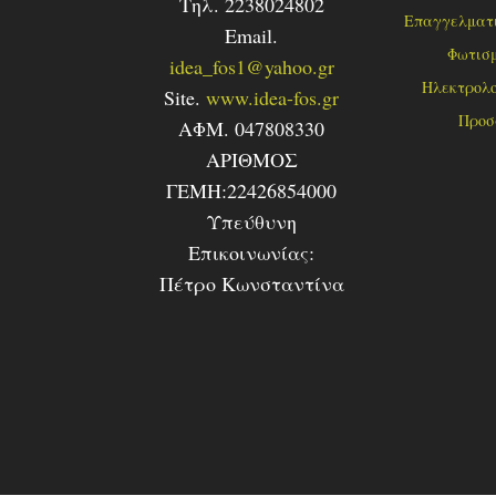
Τηλ. 2238024802
Επαγγελματι
Email.
Φωτισ
idea_fos1@yahoo.gr
Ηλεκτρολο
Site.
www.idea-fos.gr
Προσ
ΑΦΜ. 047808330
ΑΡΙΘΜΟΣ
ΓΕΜΗ:22426854000
Υπεύθυνη
Επικοινωνίας:
Πέτρο Κωνσταντίνα