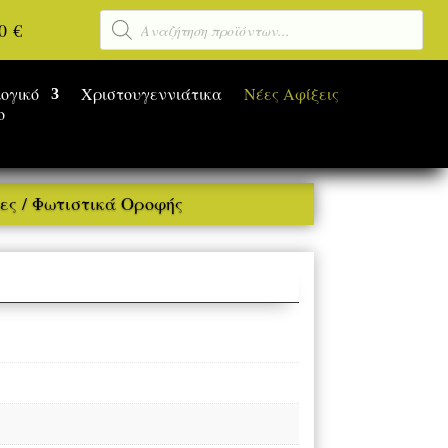
Αναζήτηση
00
€
προϊόντων
ογικό
Χριστουγεννιάτικα
Νέες Αφίξεις
ο
ες
/ Φωτιστικά Οροφής