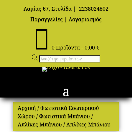
Λαμίας 67, Στυλίδα
|
2238024802
Παραγγελίες
|
Λογαριασμός

0 Προϊόντα
-
0,00
€
Αναζήτηση
προϊόντων
Αρχική
/
Φωτιστικά Εσωτερικού
Χώρου
/
Φωτιστικά Μπάνιου
/
Απλίκες Μπάνιου
/ Απλίκες Μπάνιου