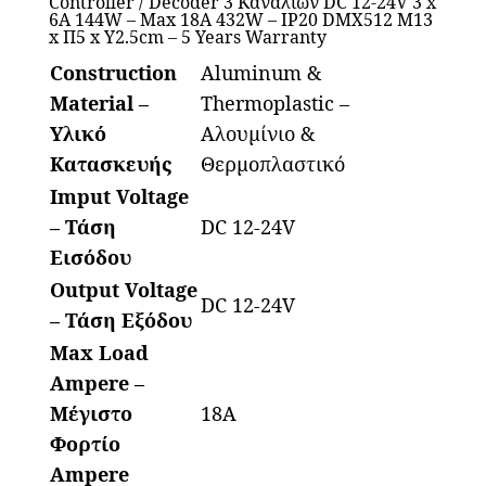
Controller / Decoder 3 Καναλιών DC 12-24V 3 x
6A 144W – Max 18A 432W – IP20 DMX512 Μ13
x Π5 x Υ2.5cm – 5 Years Warranty
Construction
Aluminum &
Material –
Thermoplastic –
Υλικό
Αλουμίνιο &
Κατασκευής
Θερμοπλαστικό
Imput Voltage
– Τάση
DC 12-24V
Εισόδου
Output Voltage
DC 12-24V
– Τάση Εξόδου
Max Load
Ampere –
Μέγιστο
18A
Φορτίο
Ampere