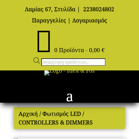
Λαμίας 67, Στυλίδα
|
2238024802
Παραγγελίες
|
Λογαριασμός

0 Προϊόντα
-
0,00
€
Αναζήτηση
προϊόντων
Αρχική
/
Φωτισμός LED
/
CONTROLLERS & DIMMERS