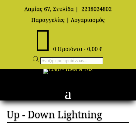
Λαμίας 67, Στυλίδα
|
2238024802
Παραγγελίες
|
Λογαριασμός

0 Προϊόντα
-
0,00
€
Αναζήτηση
προϊόντων
Up - Down Lightning