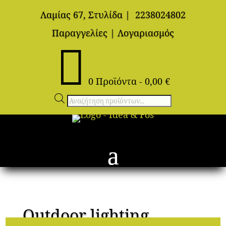
Λαμίας 67, Στυλίδα
|
2238024802
Παραγγελίες
|
Λογαριασμός

0 Προϊόντα
-
0,00
€
Αναζήτηση
προϊόντων
Outdoor lighting