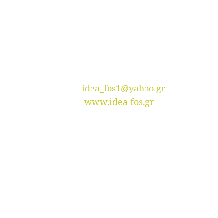
ΕΠΙΚΟΙΝΩΝΙΑ
Λαμίας 67, Στυλίδα, TK. 35300
Τηλ. 2238024802
Email.
idea_fos1@yahoo.gr
Site.
www.idea-fos.gr
ΑΦΜ. 047808330
ΑΡΙΘΜΟΣ ΓΕΜΗ:22426854000
Υπεύθυνη Επικοινωνίας:
Πέτρο Κωνσταντίνα
ΠΡΟΪΌΝΤΑ