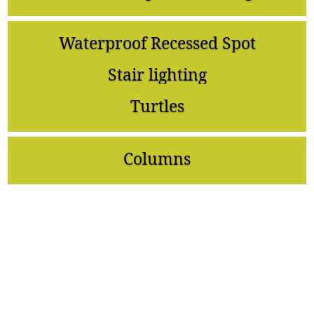
Waterproof Recessed Spot
Stair lighting
Turtles
Columns