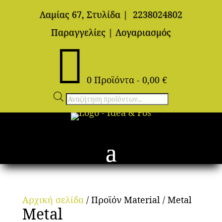
Λαμίας 67, Στυλίδα
|
2238024802
Παραγγελίες
|
Λογαριασμός

0 Προϊόντα
-
0,00
€
Αναζήτηση
προϊόντων
Αρχική σελίδα
/ Προϊόν Material / Metal
Metal