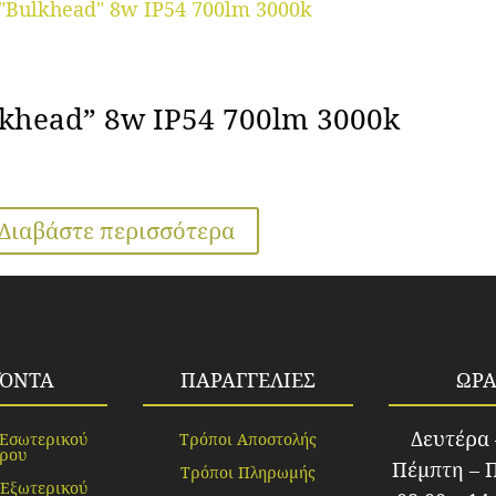
lkhead” 8w IP54 700lm 3000k
Διαβάστε περισσότερα
ΪΌΝΤΑ
ΠΑΡΑΓΓΕΛΙΕΣ
ΩΡΑ
Δευτέρα 
 Εσωτερικού
Τρόποι Αποστολής
ρου
Πέμπτη – 
Τρόποι Πληρωμής
 Εξωτερικού