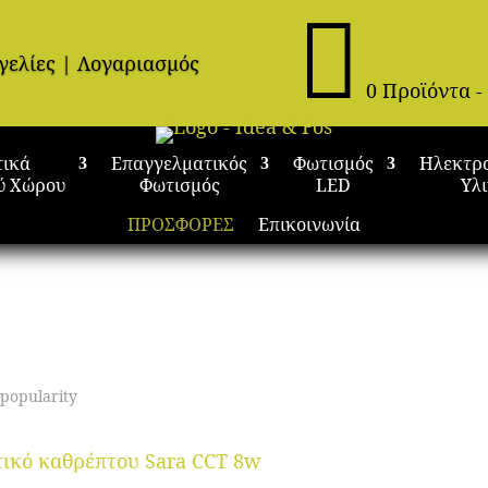

γελίες
|
Λογαριασμός
0 Προϊόντα
-
τικά
Επαγγελματικός
Φωτισμός
Ηλεκτρ
ύ Χώρου
Φωτισμός
LED
Υλ
ΠΡΟΣΦΟΡΕΣ
Επικοινωνία
 popularity