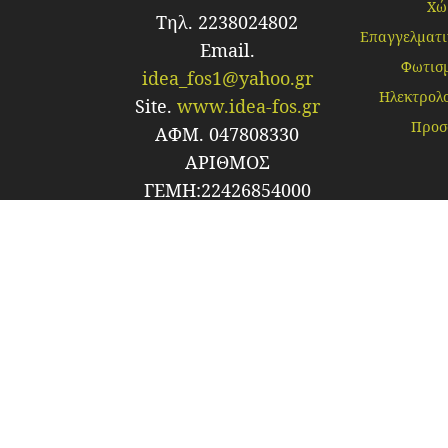
Χώ
Τηλ. 2238024802
Επαγγελματι
Email.
Φωτισ
idea_fos1@yahoo.gr
Ηλεκτρολο
Site.
www.idea-fos.gr
Προσ
ΑΦΜ. 047808330
ΑΡΙΘΜΟΣ
ΓΕΜΗ:22426854000
Υπεύθυνη
Επικοινωνίας:
Πέτρο Κωνσταντίνα