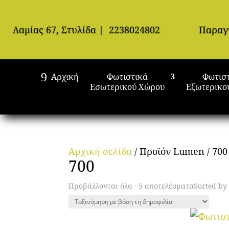
Λαμίας 67, Στυλίδα
|
2238024802
Παραγ
Αρχική
Φωτιστικά
Φωτισ
Εσωτερικού Χώρου
Εξωτερικο
Αρχική σελίδα
/ Προϊόν Lumen / 700
700
Προβάλλονται όλα - 5 αποτελέσματα
Sorted by