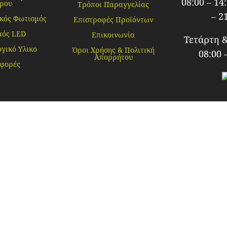
08:00 – 14
ρου
Τρόποι Παραγγελίας
– 2
κός Φωτισμός
Επιστροφές Προϊόντων
μός LED
Επικοινωνία
Τετάρτη 
γικό Υλικο
Όροι Χρήσης & Πολιτική
08:00 
Απορρήτου
φορές