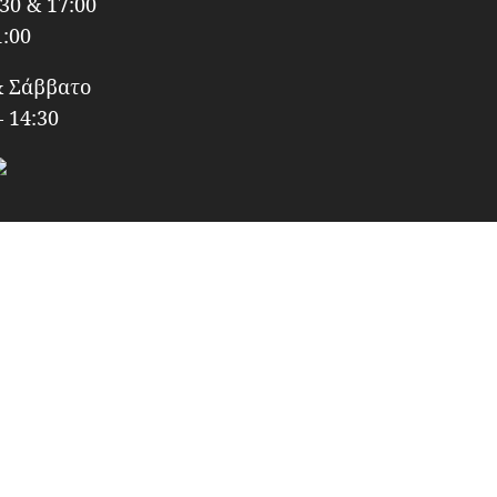
:30 & 17:00
1:00
& Σάββατο
– 14:30