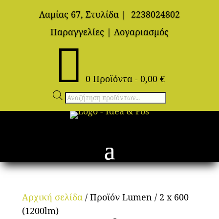
Λαμίας 67, Στυλίδα
|
2238024802
Παραγγελίες
|
Λογαριασμός

0 Προϊόντα
-
0,00
€
Αναζήτηση
προϊόντων
Αρχική σελίδα
/ Προϊόν Lumen / 2 x 600
(1200lm)