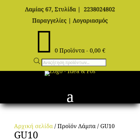
Λαμίας 67, Στυλίδα
|
2238024802
Παραγγελίες
|
Λογαριασμός

0 Προϊόντα
-
0,00
€
Αναζήτηση
προϊόντων
Αρχική σελίδα
/ Προϊόν Λάμπα / GU10
GU10