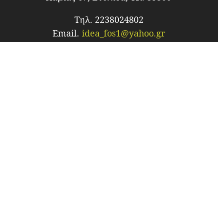
Τηλ. 2238024802
Email.
idea_fos1@yahoo.gr
Site.
www.idea-fos.gr
ΑΦΜ. 047808330
ΑΡΙΘΜΟΣ ΓΕΜΗ:22426854000
Υπεύθυνη Επικοινωνίας:
Πέτρο Κωνσταντίνα
ΠΡΟΪΌΝΤΑ
ΠΑΡΑΓΓΕΛΙΕΣ