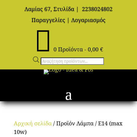
Λαμίας 67, Στυλίδα
|
2238024802
Παραγγελίες
|
Λογαριασμός

0 Προϊόντα
-
0,00
€
Αναζήτηση
προϊόντων
Αρχική σελίδα
/ Προϊόν Λάμπα / Ε14 (max
10w)