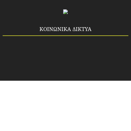
ΚΟΙΝΩΝΙΚΑ ΔΙΚΤΥΑ
Copyright ©
2026
Idea-fos.gr
All rights reserved.