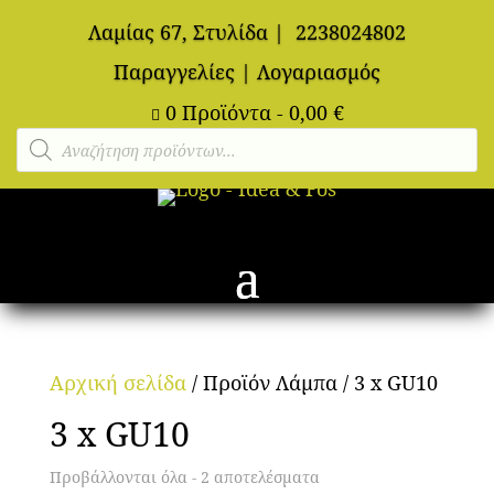
Λαμίας 67, Στυλίδα
|
2238024802
Παραγγελίες
|
Λογαριασμός
0 Προϊόντα
-
0,00
€

Αναζήτηση
προϊόντων
Αρχική σελίδα
/ Προϊόν Λάμπα / 3 x GU10
3 x GU10
Προβάλλονται όλα - 2 αποτελέσματα
Sorted