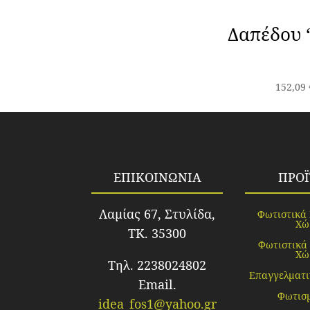
Δαπέδου 
152,09
ΕΠΙΚΟΙΝΩΝΙΑ
ΠΡΟ
Λαμίας 67, Στυλίδα,
Φωτιστικά
Χώ
TK. 35300
Φωτιστικά
Χώ
Τηλ. 2238024802
Επαγγελματι
Email.
Φωτισ
idea_fos1@yahoo.gr