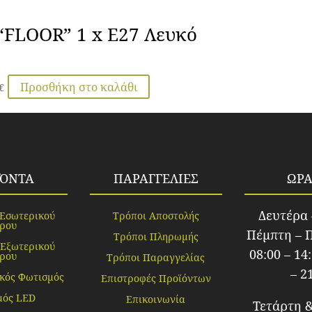
“FLOOR” 1 x E27 Λευκό
Προσθήκη στο καλάθι
€
ΪΌΝΤΑ
ΠΑΡΑΓΓΕΛΙΕΣ
ΩΡΑ
Δευτέρα 
 Εσωτερικού
Τρόποι Αποστολής
ρου
Πέμπτη – 
Τρόποι Πληρωμής
 Εξωτερικού
08:00 – 14
ρου
Τρόποι Παραγγελίας
– 2
κός Φωτισμός
Επιστροφές Προϊόντων
μός LED
Επικοινωνία
Τετάρτη 