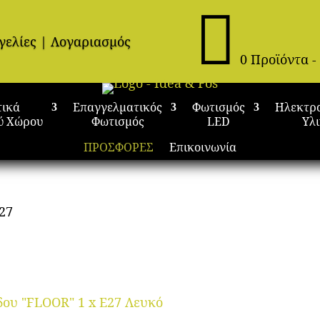

γελίες
|
Λογαριασμός
0 Προϊόντα
-
τικά
Επαγγελματικός
Φωτισμός
Ηλεκτρ
ύ Χώρου
Φωτισμός
LED
Υλ
ΠΡΟΣΦΟΡΕΣ
Επικοινωνία
E27