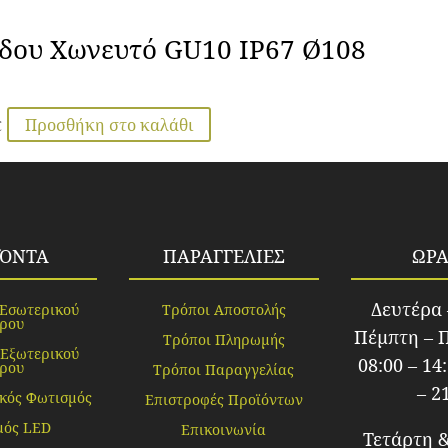
δου Χωνευτό GU10 IP67 Ø108
Προσθήκη στο καλάθι
€
ΪΌΝΤΑ
ΠΑΡΑΓΓΕΛΙΕΣ
ΩΡΑ
Δευτέρα 
 Εσωτερικού
Τρόποι Αποστολής
ρου
Πέμπτη – 
Τρόποι Πληρωμής
 Εξωτερικού
08:00 – 14
ρου
Τρόποι Παραγγελίας
– 2
κός Φωτισμός
Επιστροφές Προϊόντων
μός LED
Επικοινωνία
Τετάρτη 