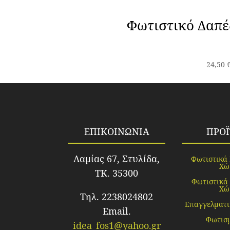
Φωτιστικό Δαπέ
24,50
ΕΠΙΚΟΙΝΩΝΙΑ
ΠΡΟ
Λαμίας 67, Στυλίδα,
Φωτιστικά
Χώ
TK. 35300
Φωτιστικά
Χώ
Τηλ. 2238024802
Επαγγελματι
Email.
Φωτισ
idea_fos1@yahoo.gr