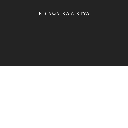
ΚΟΙΝΩΝΙΚΑ ΔΙΚΤΥΑ
Copyright ©
2026
Idea-fos.gr
All rights reserved.