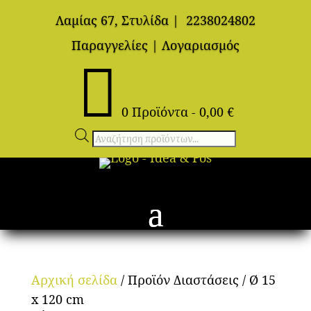
Λαμίας 67, Στυλίδα
|
2238024802
Παραγγελίες
|
Λογαριασμός

0 Προϊόντα
-
0,00
€
Αναζήτηση
προϊόντων
Αρχική σελίδα
/ Προϊόν Διαστάσεις / Ø 15
x 120 cm