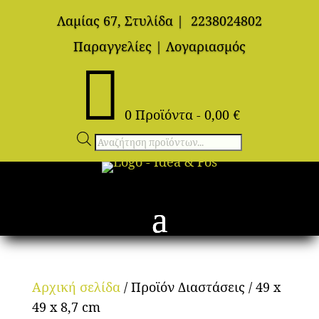
Λαμίας 67, Στυλίδα
|
2238024802
Παραγγελίες
|
Λογαριασμός

0 Προϊόντα
-
0,00
€
Αναζήτηση
προϊόντων
Αρχική σελίδα
/ Προϊόν Διαστάσεις / 49 x
49 x 8,7 cm