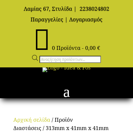
Λαμίας 67, Στυλίδα
|
2238024802
Παραγγελίες
|
Λογαριασμός

0 Προϊόντα
-
0,00
€
Αναζήτηση
προϊόντων
Αρχική σελίδα
/ Προϊόν
Διαστάσεις / 313mm x 41mm x 41mm