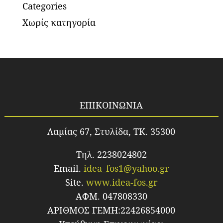
Categories
Χωρίς κατηγορία
ΕΠΙΚΟΙΝΩΝΙΑ
Λαμίας 67, Στυλίδα, TK. 35300
Τηλ. 2238024802
Email.
idea_fos1@yahoo.gr
Site.
www.idea-fos.gr
ΑΦΜ. 047808330
ΑΡΙΘΜΟΣ ΓΕΜΗ:22426854000