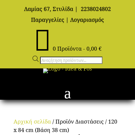
Λαμίας 67, Στυλίδα
|
2238024802
Παραγγελίες
|
Λογαριασμός

0 Προϊόντα
-
0,00
€
Αναζήτηση
προϊόντων
Αρχική σελίδα
/ Προϊόν Διαστάσεις / 120
x 84 cm (Βάση 38 cm)