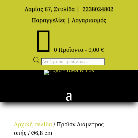
Λαμίας 67, Στυλίδα
|
2238024802
Παραγγελίες
|
Λογαριασμός

0 Προϊόντα
-
0,00
€
Αναζήτηση
προϊόντων
Αρχική σελίδα
/ Προϊόν Διάμετρος
οπής / Ø6,8 cm