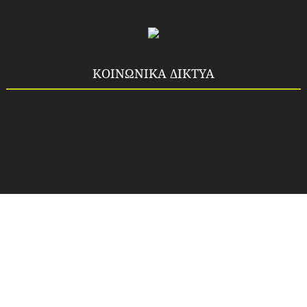
ΚΟΙΝΩΝΙΚΑ ΔΙΚΤΥΑ
Copyright ©
2026
Idea-fos.gr
All rights reserved.