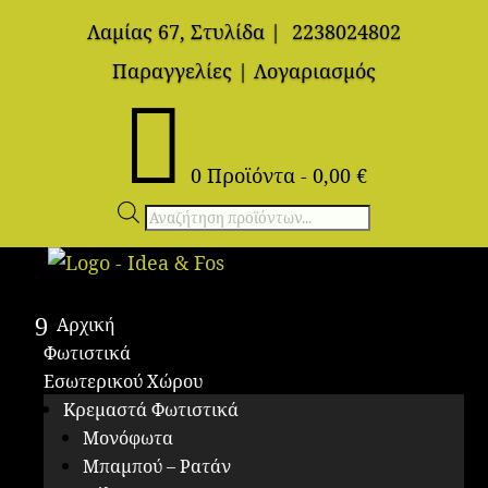
Λαμίας 67, Στυλίδα
|
2238024802
Παραγγελίες
|
Λογαριασμός

0 Προϊόντα
-
0,00
€
Αναζήτηση
προϊόντων
Αρχική
Φωτιστικά
Εσωτερικού Χώρου
Κρεμαστά Φωτιστικά
Μονόφωτα
Μπαμπού – Ρατάν