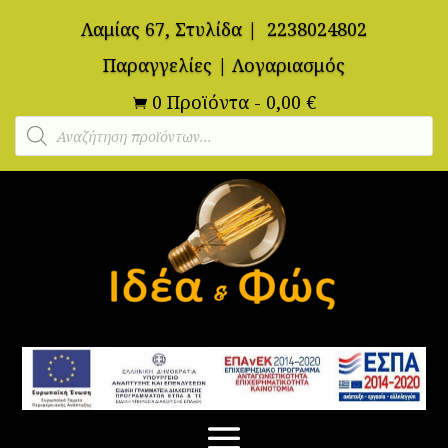
Λαμίας 67, Στυλίδα
|
2238024802
Παραγγελίες
|
Λογαριασμός
0 Προϊόντα
-
0,00
€

Αναζήτηση
προϊόντων