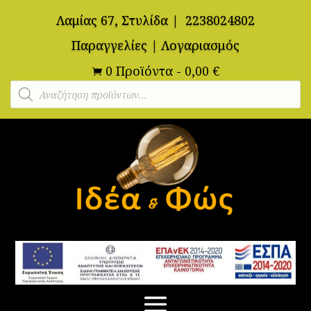
Λαμίας 67, Στυλίδα
|
2238024802
Παραγγελίες
|
Λογαριασμός
0 Προϊόντα
-
0,00
€

Αναζήτηση
προϊόντων