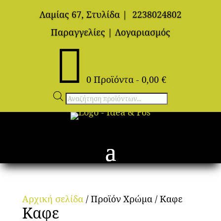
Λαμίας 67, Στυλίδα
|
2238024802
Παραγγελίες
|
Λογαριασμός

0 Προϊόντα
-
0,00
€
Αναζήτηση
προϊόντων
Αρχική σελίδα
/ Προϊόν Χρώμα / Καφε
Καφε