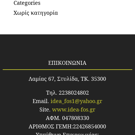
Categories
Χωρίς κατηγορία
ΕΠΙΚΟΙΝΩΝΙΑ
Λαμίας 67, Στυλίδα, TK. 35300
Τηλ. 2238024802
Email.
idea_fos1@yahoo.gr
Site.
www.idea-fos.gr
ΑΦΜ. 047808330
ΑΡΙΘΜΟΣ ΓΕΜΗ:22426854000
Υπεύθυνη Επικοινωνίας: