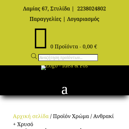
Λαμίας 67, Στυλίδα
|
2238024802
Παραγγελίες
|
Λογαριασμός

0 Προϊόντα
-
0,00
€
Αναζήτηση
προϊόντων
Αρχική σελίδα
/ Προϊόν Χρώμα / Ανθρακί
+ Χρυσό