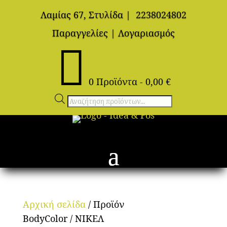
Λαμίας 67, Στυλίδα
|
2238024802
Παραγγελίες
|
Λογαριασμός

0 Προϊόντα
-
0,00
€
Αναζήτηση
προϊόντων
Αρχική σελίδα
/ Προϊόν
BodyColor / ΝΙΚΕΛ