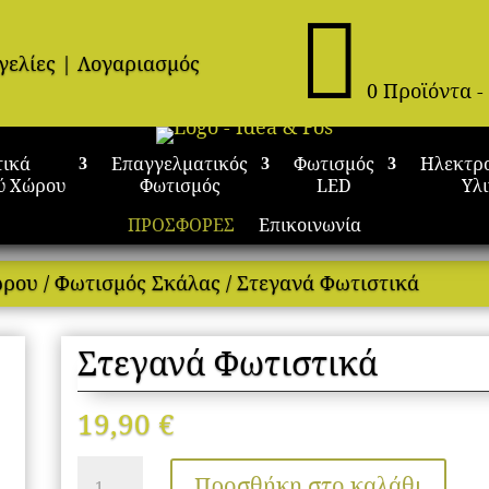

γελίες
|
Λογαριασμός
0 Προϊόντα
-
τικά
Επαγγελματικός
Φωτισμός
Ηλεκτρ
ύ Χώρου
Φωτισμός
LED
Υλ
ΠΡΟΣΦΟΡΕΣ
Επικοινωνία
ώρου
/
Φωτισμός Σκάλας
/ Στεγανά Φωτιστικά
Στεγανά Φωτιστικά
19,90
€
Στεγανά
Προσθήκη στο καλάθι