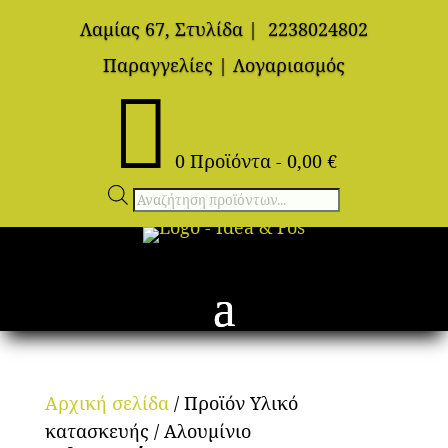
Λαμίας 67, Στυλίδα
|
2238024802
Παραγγελίες
|
Λογαριασμός

0 Προϊόντα
-
0,00
€
Αναζήτηση
προϊόντων
Αρχική σελίδα
/ Προϊόν Υλικό
κατασκευής / Αλουμίνιο